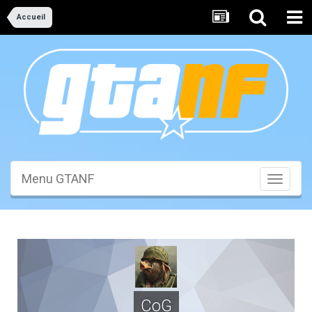
Accueil
Menu GTANF
Toggle
navigati
CoG