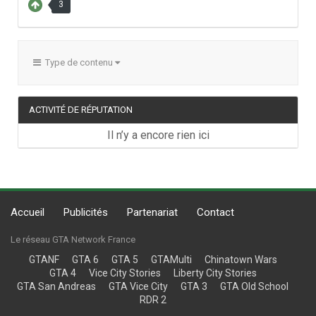
3
Type de contenu
ACTIVITÉ DE RÉPUTATION
Il n’y a encore rien ici
Accueil
Publicités
Partenariat
Contact
Le réseau GTA Network France
GTANF
GTA 6
GTA 5
GTAMulti
Chinatown Wars
GTA 4
Vice City Stories
Liberty City Stories
GTA San Andreas
GTA Vice City
GTA 3
GTA Old School
RDR 2