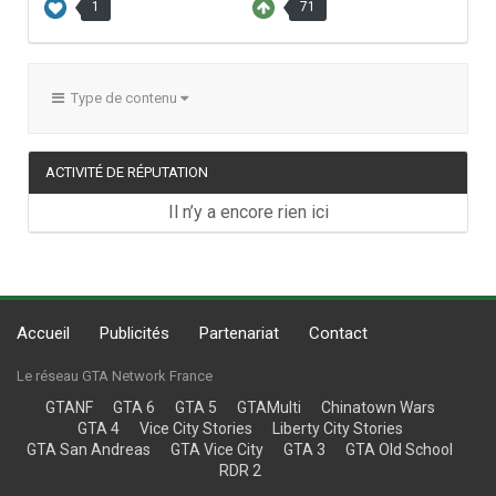
1
71
Type de contenu
ACTIVITÉ DE RÉPUTATION
Il n’y a encore rien ici
Accueil
Publicités
Partenariat
Contact
Le réseau GTA Network France
GTANF
GTA 6
GTA 5
GTAMulti
Chinatown Wars
GTA 4
Vice City Stories
Liberty City Stories
GTA San Andreas
GTA Vice City
GTA 3
GTA Old School
RDR 2