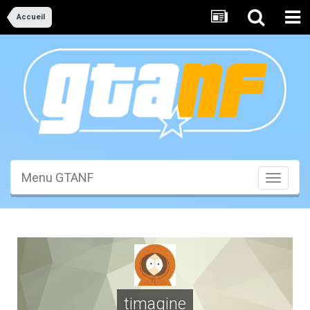
Accueil
Menu GTANF
Toggle
navigati
timagine