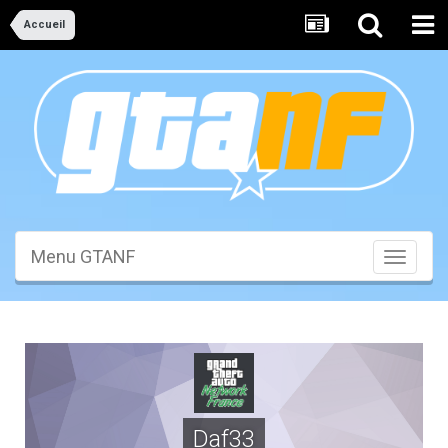
Accueil
Menu GTANF
Toggle
navigati
Daf33