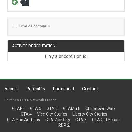
2
Type de contenu
ACTIVITÉ DE RÉPUTATION
Il n’y a encore rien ici
Accueil
Publicités
Partenariat
Contact
Le réseau GTA Network France
GTANF
GTA 6
GTA 5
GTAMulti
Chinatown Wars
GTA 4
Vice City Stories
Liberty City Stories
GTA San Andreas
GTA Vice City
GTA 3
GTA Old School
RDR 2