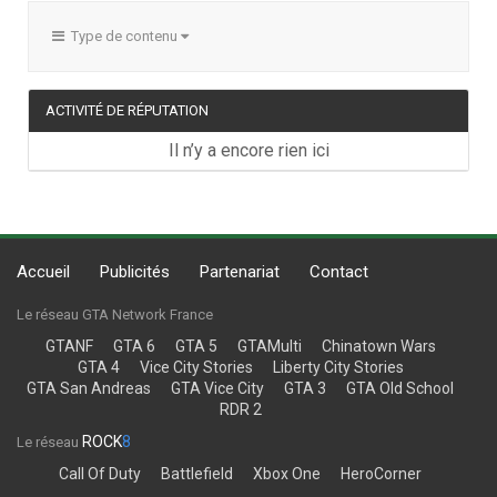
Type de contenu
ACTIVITÉ DE RÉPUTATION
Il n’y a encore rien ici
Accueil
Publicités
Partenariat
Contact
Le réseau GTA Network France
GTANF
GTA 6
GTA 5
GTAMulti
Chinatown Wars
GTA 4
Vice City Stories
Liberty City Stories
GTA San Andreas
GTA Vice City
GTA 3
GTA Old School
RDR 2
ROCK
8
Le réseau
Call Of Duty
Battlefield
Xbox One
HeroCorner