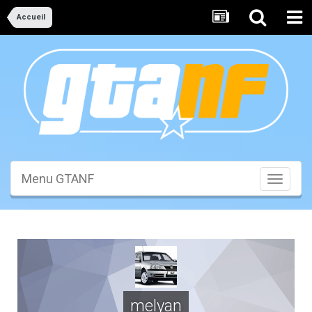
Accueil
Menu GTANF
Toggle
navigati
melyan