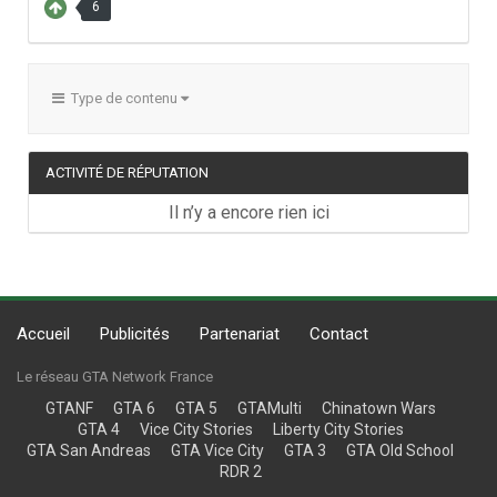
6
Type de contenu
ACTIVITÉ DE RÉPUTATION
Il n’y a encore rien ici
Accueil
Publicités
Partenariat
Contact
Le réseau GTA Network France
GTANF
GTA 6
GTA 5
GTAMulti
Chinatown Wars
GTA 4
Vice City Stories
Liberty City Stories
GTA San Andreas
GTA Vice City
GTA 3
GTA Old School
RDR 2