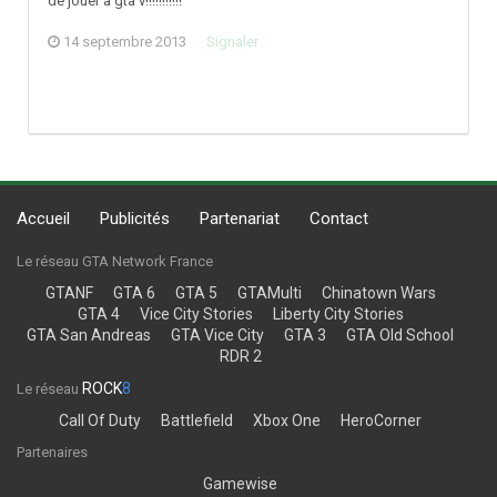
de jouer a gta v!!!!!!!!!!!
14 septembre 2013
Signaler
Accueil
Publicités
Partenariat
Contact
Le réseau GTA Network France
GTANF
GTA 6
GTA 5
GTAMulti
Chinatown Wars
GTA 4
Vice City Stories
Liberty City Stories
GTA San Andreas
GTA Vice City
GTA 3
GTA Old School
RDR 2
ROCK
8
Le réseau
Call Of Duty
Battlefield
Xbox One
HeroCorner
Partenaires
Gamewise