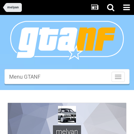
melyan
Menu GTANF
Toggle
navigati
melyan