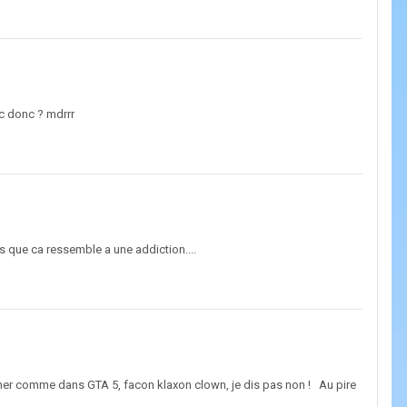
ec donc ? mdrrr
ois que ca ressemble a une addiction....
nner comme dans GTA 5, facon klaxon clown, je dis pas non ! Au pire