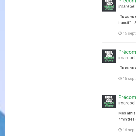
Précom
imarebel
Tu au vu 
transit". 
16 sep
Précom
imarebel
Tu au vu 
16 sep
Précom
imarebel
Mes amis l
4min tres
16 sep