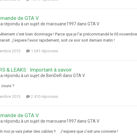
mande de GTA V
 a répondu à un sujet de marouane1997 dans
GTA V
tement c'est bien dommage ! Parce que je l'ai précommandé le 05 novembre, j'
ransit.. j'espere l'avoir rapidement, soit ce soir soit demain matin !
tembre 2013
1 041 réponses
S & LEAKS : Important à savoir
 a répondu à un sujet de BenDeR dans
GTA V
n cours ?
tembre 2013
2 410 réponses
mande de GTA V
 a répondu à un sujet de marouane1997 dans
GTA V
ah moi je vais peter des cables !! J'espere que c'est une connerie !