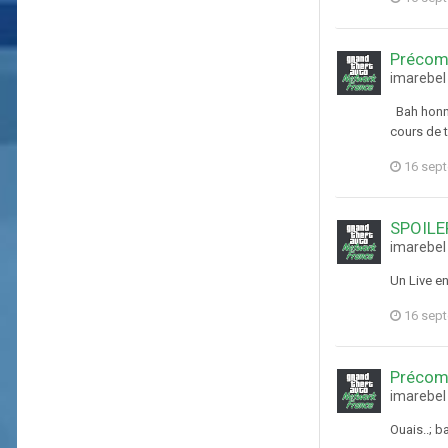
Précom
imarebel
Bah honnê
cours de t
16 sep
SPOILER
imarebel
Un Live e
16 sep
Précom
imarebel
Ouais..; b