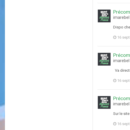
Précom
imarebel
Dispo chez
16 sep
Précom
imarebel
Va direct
16 sep
Précom
imarebel
Sur le sit
16 sep