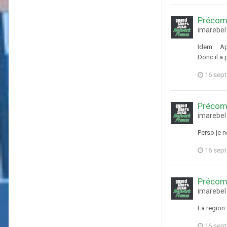
Précom
imarebel
Idem Apres
Donc il a 
16 sep
Précom
imarebel
Perso je n
16 sep
Précom
imarebel
La region 
16 sep