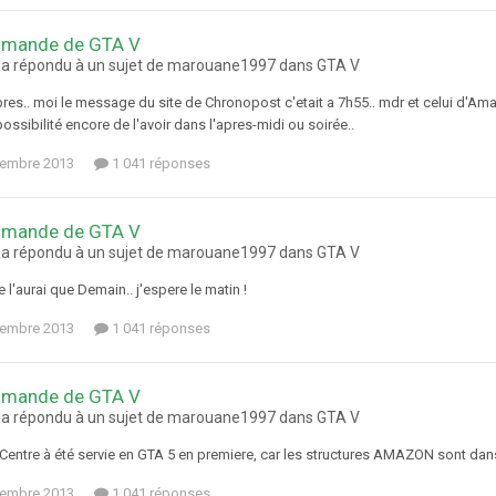
mande de GTA V
 a répondu à un sujet de marouane1997 dans
GTA V
.. moi le message du site de Chronopost c'etait a 7h55.. mdr et celui d'Amazon
possibilité encore de l'avoir dans l'apres-midi ou soirée..
tembre 2013
1 041 réponses
mande de GTA V
 a répondu à un sujet de marouane1997 dans
GTA V
e l'aurai que Demain.. j'espere le matin !
tembre 2013
1 041 réponses
mande de GTA V
 a répondu à un sujet de marouane1997 dans
GTA V
Centre à été servie en GTA 5 en premiere, car les structures AMAZON sont dans l
tembre 2013
1 041 réponses