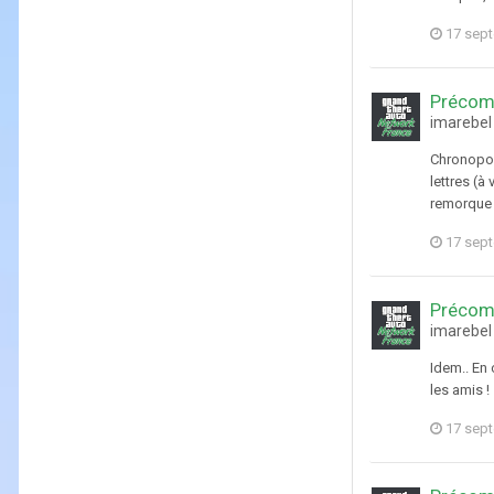
17 sep
Précom
imarebel
Chronopost
lettres (à
remorque e
17 sep
Précom
imarebel
Idem.. En
les amis 
17 sep