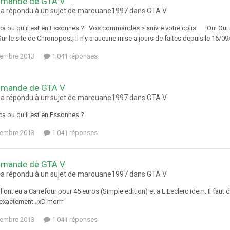
mande de GTA V
 a répondu à un sujet de marouane1997 dans
GTA V
ca ou qu'il est en Essonnes ? Vos commandes > suivre votre colis Oui Oui mais,
Sur le site de Chronopost, Il n'y a aucune mise a jours de faites depuis le 16/0
tembre 2013
1 041 réponses
mande de GTA V
 a répondu à un sujet de marouane1997 dans
GTA V
ca ou qu'il est en Essonnes ?
tembre 2013
1 041 réponses
mande de GTA V
 a répondu à un sujet de marouane1997 dans
GTA V
'ont eu a Carrefour pour 45 euros (Simple edition) et a E.Leclerc idem. Il faut de
 exactement.. xD mdrrr
tembre 2013
1 041 réponses