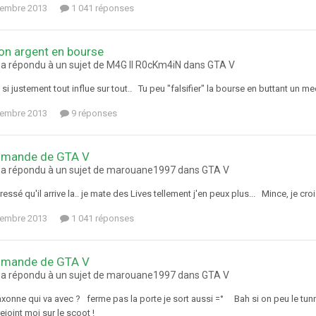
tembre 2013
1 041 réponses
on argent en bourse
 a répondu à un sujet de M4G II R0cKm4iN dans
GTA V
 si justement tout influe sur tout.. Tu peu "falsifier" la bourse en buttant un m
tembre 2013
9 réponses
mande de GTA V
 a répondu à un sujet de marouane1997 dans
GTA V
essé qu'il arrive la.. je mate des Lives tellement j'en peux plus... Mince, je cr
tembre 2013
1 041 réponses
mande de GTA V
 a répondu à un sujet de marouane1997 dans
GTA V
laxonne qui va avec ? ferme pas la porte je sort aussi =° Bah si on peu le tu
rejoint moi sur le scoot !