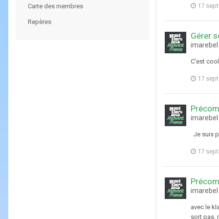
17 sep
Carte des membres
Repères
Gérer s
imarebel
C'est cool
17 sep
Précom
imarebel
Je suis pr
17 sep
Précom
imarebel
avec le k
sort pas, 