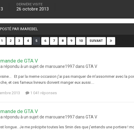
DERNIÈRE VISITE
13
26 octobre 2013
É POSTÉ PAR IMAREBEL
Page 5 
1
2
3
4
5
6
7
8
9
10
SUIVANT
mande de GTA V
 a répondu à un sujet de marouane1997 dans
GTA V
isine... Et par la meme occasion j'ai pas manquer de m’assommer avec la porte
he, et ces fameux livreurs doivent manger eux aussi....
tembre 2013
1 041 réponses
mande de GTA V
 a répondu à un sujet de marouane1997 dans
GTA V
est longue.. Je me précipite toutes les 5min des que j'entends une portiere ! m