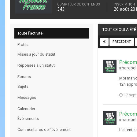
COMPTEUR DE CONTENUS
INSCRIPTION
343
26 août 20
TOUT CE QUI A ÉT
Toute l’activité
PRÉCÉDENT
Profils
Mises à jour du statut
Précom
Réponses à un statut
imarebel
Forums
Moi ma vo
12h approc
Sujets
17 sep
Messages
Calendrier
Précom
Évènements
imarebel
Commentaires de l’évènement
L'attente 