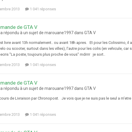
tembre 2013
1 041 réponses
mande de GTA V
 a répondu à un sujet de marouane1997 dans
GTA V
 livre avant 13h normalement.. ou avant 18h apres. Et pour les Colissimo, il a
 velo ou scooter, surtout dans les villes), l'autre pour les colis (en vehicule, 
cris "La poste, toujours plus proche de vous" mdrrrr je sort..
tembre 2013
1 041 réponses
mande de GTA V
 a répondu à un sujet de marouane1997 dans
GTA V
 cours de Livraison par Chronopost. Je vois que je ne suis pas le seul a m'etr
!
tembre 2013
1 041 réponses