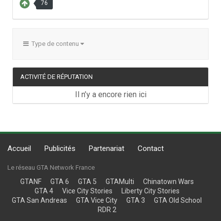
76
Type de contenu
ACTIVITÉ DE RÉPUTATION
Il n’y a encore rien ici
Accueil
Publicités
Partenariat
Contact
Le réseau GTA Network France
GTANF
GTA 6
GTA 5
GTAMulti
Chinatown Wars
GTA 4
Vice City Stories
Liberty City Stories
GTA San Andreas
GTA Vice City
GTA 3
GTA Old School
RDR 2