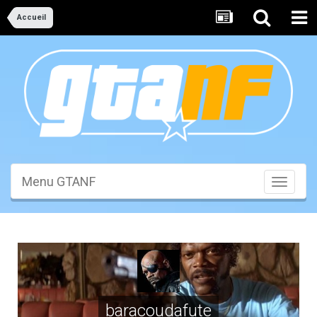
Accueil
Menu GTANF
Toggle
navigati
baracoudafute