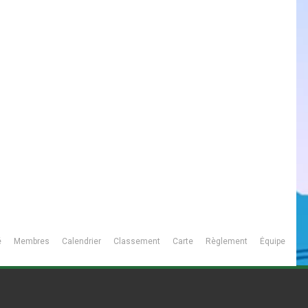
é
Membres
Calendrier
Classement
Carte
Règlement
Équipe