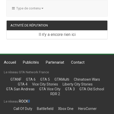
Type de contenu
ACTIVITÉ DE RÉPUTATION
Il n’y a encore rien ici
Accueil
Publicités
Partenariat
Contact
Le réseau GTA Network France
GTANF
GTA 6
GTA 5
GTAMulti
Chinatown Wars
GTA 4
Vice City Stories
Liberty City Stories
GTA San Andreas
GTA Vice City
GTA 3
GTA Old School
RDR 2
ROCK
8
Le réseau
Call Of Duty
Battlefield
Xbox One
HeroCorner