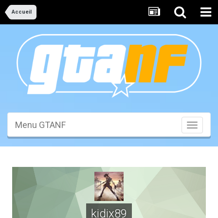
Accueil
Menu GTANF
Toggle
navigati
kidix89