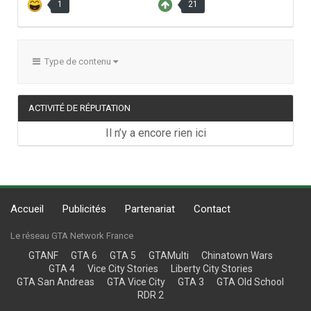
1
21
Type de contenu
ACTIVITÉ DE RÉPUTATION
Il n’y a encore rien ici
Accueil
Publicités
Partenariat
Contact
Le réseau GTA Network France
GTANF
GTA 6
GTA 5
GTAMulti
Chinatown Wars
GTA 4
Vice City Stories
Liberty City Stories
GTA San Andreas
GTA Vice City
GTA 3
GTA Old School
RDR 2