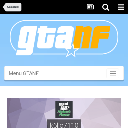
Accueil
Menu GTANF
Toggle
navigati
k6llo7110