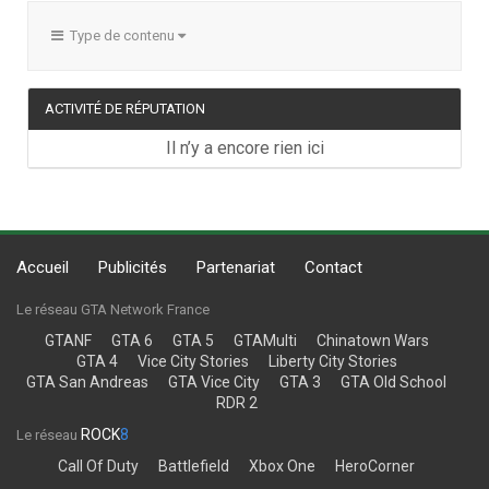
Type de contenu
ACTIVITÉ DE RÉPUTATION
Il n’y a encore rien ici
Accueil
Publicités
Partenariat
Contact
Le réseau GTA Network France
GTANF
GTA 6
GTA 5
GTAMulti
Chinatown Wars
GTA 4
Vice City Stories
Liberty City Stories
GTA San Andreas
GTA Vice City
GTA 3
GTA Old School
RDR 2
ROCK
8
Le réseau
Call Of Duty
Battlefield
Xbox One
HeroCorner