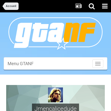
Accueil
Menu GTANF
Toggle
navigati
Jmencalicedude