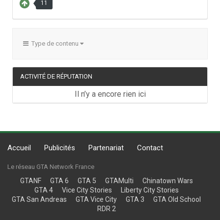
11
Type de contenu
ACTIVITÉ DE RÉPUTATION
Il n’y a encore rien ici
Accueil
Publicités
Partenariat
Contact
Le réseau GTA Network France
GTANF
GTA 6
GTA 5
GTAMulti
Chinatown Wars
GTA 4
Vice City Stories
Liberty City Stories
GTA San Andreas
GTA Vice City
GTA 3
GTA Old School
RDR 2