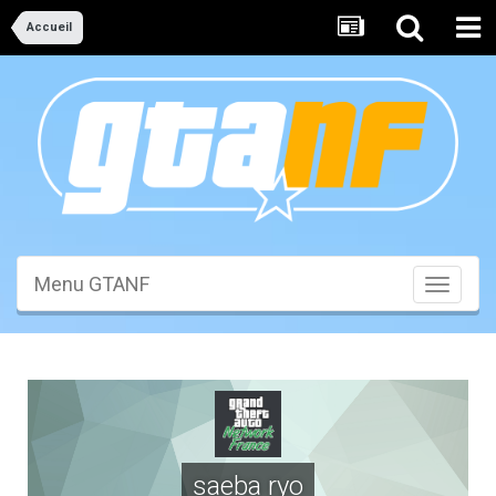
Accueil
Menu GTANF
Toggle
navigati
saeba ryo