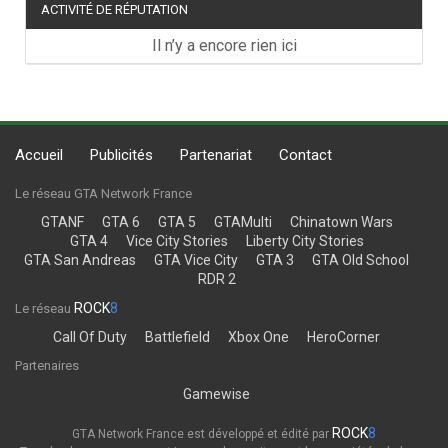
ACTIVITÉ DE RÉPUTATION
Il n’y a encore rien ici
Accueil
Publicités
Partenariat
Contact
Le réseau GTA Network France
GTANF
GTA 6
GTA 5
GTAMulti
Chinatown Wars
GTA 4
Vice City Stories
Liberty City Stories
GTA San Andreas
GTA Vice City
GTA 3
GTA Old School
RDR 2
ROCK
8
Le réseau
Call Of Duty
Battlefield
Xbox One
HeroCorner
Partenaires
Gamewise
ROCK
8
GTA Network France est développé et édité par