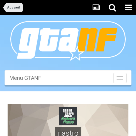
Accueil
Menu GTANF
Toggle
navigati
nastro