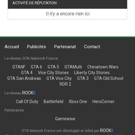
ACTIVITÉ DE RÉPUTATION
Il n’y a encore rien ici
Accueil
Publicités
Partenariat
Contact
Le réseau GTA Network France
GTANF
GTA 6
GTA 5
GTAMulti
Chinatown Wars
GTA 4
Vice City Stories
Liberty City Stories
GTA San Andreas
GTA Vice City
GTA 3
GTA Old School
RDR 2
ROCK
8
Le réseau
Call Of Duty
Battlefield
Xbox One
HeroCorner
Partenaires
Gamewise
ROCK
8
GTA Network France est développé et édité par