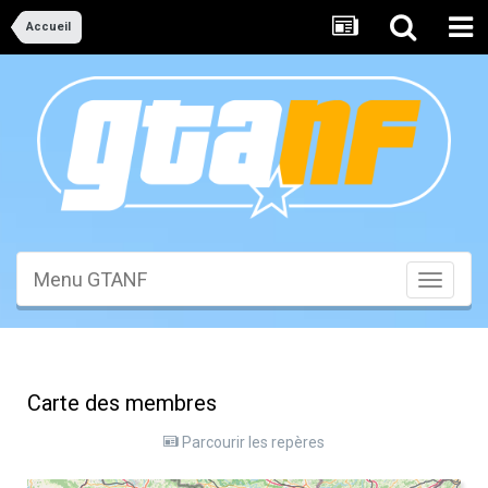
Accueil
Menu GTANF
Toggle
navigati
Carte des membres
Parcourir les repères