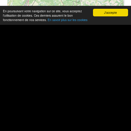
En poursuivant votre navigation sur ce site, vous acceptez
J'accepte
l’utilisation de cookies. Ces derniers assurent le bon
fonctionnement de nos services.
En savoir plus sur les cookies
Leaflet
| ©
OpenStreetMap
Affichage de
1
repère(s)
Accueil
Publicités
Partenariat
Contact
Le réseau GTA Network France
GTANF
GTA 6
GTA 5
GTAMulti
Chinatown Wars
GTA 4
Vice City Stories
Liberty City Stories
GTA San Andreas
GTA Vice City
GTA 3
GTA Old School
RDR 2
ROCK
8
Le réseau
Call Of Duty
Battlefield
Xbox One
HeroCorner
Partenaires
Gamewise