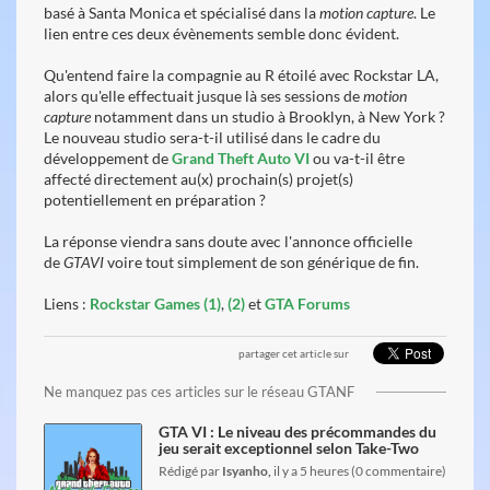
basé à Santa Monica et spécialisé dans la
motion capture
. Le
lien entre ces deux évènements semble donc évident.
Qu'entend faire la compagnie au R étoilé avec Rockstar LA,
alors qu'elle effectuait jusque là ses sessions de
motion
capture
notamment dans un studio à Brooklyn, à New York ?
Le nouveau studio sera-t-il utilisé dans le cadre du
développement de
Grand Theft Auto VI
ou va-t-il être
affecté directement au(x) prochain(s) projet(s)
potentiellement en préparation ?
La réponse viendra sans doute avec l'annonce officielle
de
GTAVI
voire tout simplement de son générique de fin.
Liens :
Rockstar Games (1)
,
(2)
et
GTA Forums
partager cet article sur
lire l'article
Ne manquez pas ces articles sur le réseau GTANF
GTA VI : Le niveau des précommandes du
jeu serait exceptionnel selon Take-Two
Rédigé par
Isyanho,
il y a 5 heures (0 commentaire)