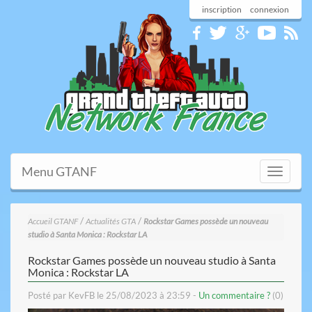
inscription
connexion
Menu GTANF
Toggle
navigati
/
/
Accueil GTANF
Actualités GTA
Rockstar Games possède un nouveau
studio à Santa Monica : Rockstar LA
Rockstar Games possède un nouveau studio à Santa
Monica : Rockstar LA
Posté par KevFB le 25/08/2023 à 23:59 -
Un commentaire ?
(0)