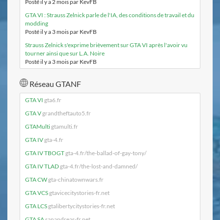
Posté il y a 2 mois par KevFB
GTA VI : Strauss Zelnick parle de l'IA, des conditions de travail et du
modding
Posté il y a 3 mois par KevFB
Strauss Zelnick s'exprime brièvement sur GTA VI après l'avoir vu
tourner ainsi que sur L.A. Noire
Posté il y a 3 mois par KevFB
Réseau GTANF
GTA VI
gta6.fr
GTA V
grandtheftauto5.fr
GTAMulti
gtamulti.fr
GTA IV
gta-4.fr
GTA IV TBOGT
gta-4.fr/the-ballad-of-gay-tony/
GTA IV TLAD
gta-4.fr/the-lost-and-damned/
GTA CW
gta-chinatownwars.fr
GTA VCS
gtavicecitystories-fr.net
GTA LCS
gtalibertycitystories-fr.net
GTA SA
sanandreas-fr.net