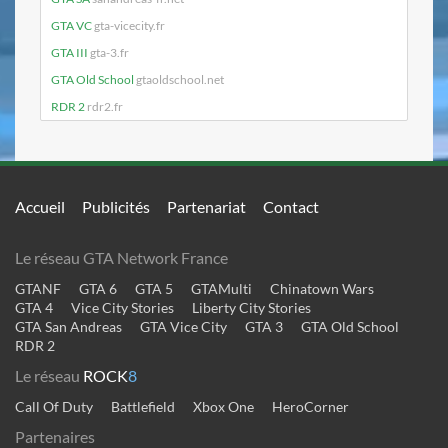
GTA VC
gta-vicecity.fr
GTA III
gta-3.fr
GTA Old School
gtaoldschool.net
RDR 2
rdr2.fr
Accueil
Publicités
Partenariat
Contact
Le réseau GTA Network France
GTANF
GTA 6
GTA 5
GTAMulti
Chinatown Wars
GTA 4
Vice City Stories
Liberty City Stories
GTA San Andreas
GTA Vice City
GTA 3
GTA Old School
RDR 2
Le réseau
ROCK
8
Call Of Duty
Battlefield
Xbox One
HeroCorner
Partenaires