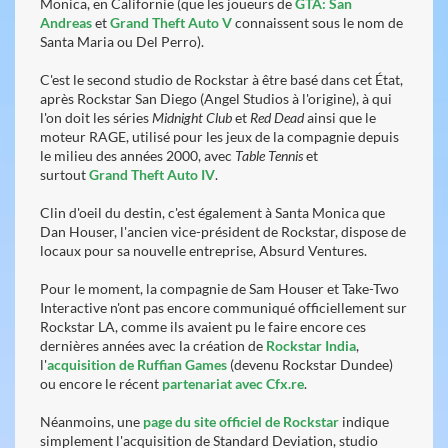
Monica, en Californie (que les joueurs de
GTA: San
Andreas
et
Grand Theft Auto V
connaissent sous le nom de
Santa Maria ou Del Perro).
C'est le second studio de Rockstar à être basé dans cet État,
après Rockstar San Diego (Angel Studios à l'origine), à qui
l'on doit les séries
Midnight Club
et
Red Dead
ainsi que le
moteur RAGE, utilisé pour les jeux de la compagnie depuis
le milieu des années 2000, avec
Table Tennis
et
surtout
Grand Theft Auto IV
.
Clin d'oeil du destin, c'est également à Santa Monica que
Dan Houser, l'ancien vice-président de Rockstar, dispose de
locaux pour sa nouvelle entreprise, Absurd Ventures.
Pour le moment, la compagnie de Sam Houser et Take-Two
Interactive n'ont pas encore communiqué officiellement sur
Rockstar LA, comme ils avaient pu le faire encore ces
dernières années avec la création de
Rockstar India
,
l'
acquisition de Ruffian Games
(devenu Rockstar Dundee)
ou encore le récent
partenariat avec Cfx.re
.
Néanmoins, une
page du site officiel de Rockstar
indique
simplement l'acquisition de Standard Deviation, studio