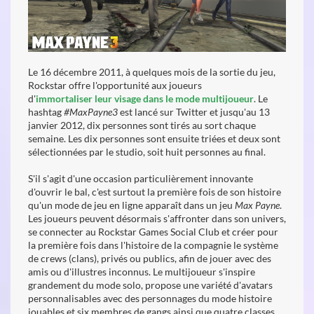
Le 16 décembre 2011, à quelques mois de la sortie du jeu,
Rockstar offre l'opportunité aux joueurs
d'
immortaliser leur visage dans le mode multijoueur
. Le
hashtag
#MaxPayne3
est lancé sur Twitter et jusqu'au 13
janvier 2012, dix personnes sont tirés au sort chaque
semaine. Les dix personnes sont ensuite triées et deux sont
sélectionnées par le studio, soit huit personnes au final.
S'il s'agit d'une occasion particulièrement innovante
d'ouvrir le bal, c'est surtout la première fois de son histoire
qu'un mode de jeu en ligne apparaît dans un jeu
Max Payne
.
Les joueurs peuvent désormais s'affronter dans son univers,
se connecter au Rockstar Games Social Club et créer pour
la première fois dans l'histoire de la compagnie le système
de crews (clans), privés ou publics, afin de jouer avec des
amis ou d'illustres inconnus. Le multijoueur s'inspire
grandement du mode solo, propose une variété d'avatars
personnalisables avec des personnages du mode histoire
jouables et six membres de gangs ainsi que quatre classes