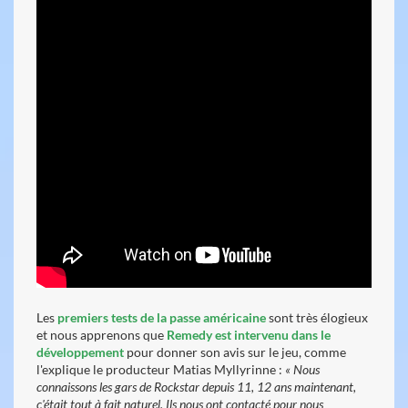
Les
premiers tests d
e la passe américaine
sont très élogieux
et nous apprenons que
Remedy est intervenu dans le
développement
pour donner son avis sur le jeu, comme
l'explique le producteur Matias Myllyrinne :
« Nous
connaissons les gars de Rockstar depuis 11, 12 ans maintenant,
c'était tout à fait naturel. Ils nous ont contacté pour nous