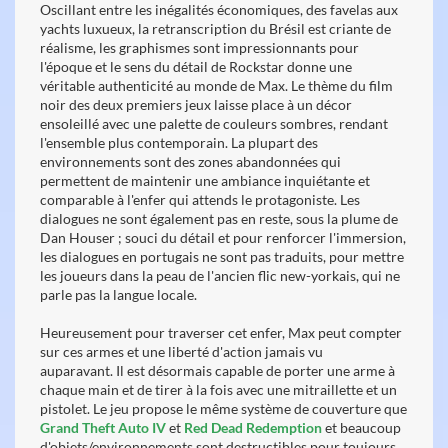
Oscillant entre les inégalités économiques, des favelas aux
yachts luxueux, la retranscription du Brésil est criante de
réalisme, les graphismes sont impressionnants pour
l'époque et le sens du détail de Rockstar donne une
véritable authenticité au monde de Max. Le thème du film
noir des deux premiers jeux laisse place à un décor
ensoleillé avec une palette de couleurs sombres, rendant
l'ensemble plus contemporain. La plupart des
environnements sont des zones abandonnées qui
permettent de maintenir une ambiance inquiétante et
comparable à l'enfer qui attends le protagoniste. Les
dialogues ne sont également pas en reste, sous la plume de
Dan Houser ; souci du détail et pour renforcer l'immersion,
les dialogues en portugais ne sont pas traduits, pour mettre
les joueurs dans la peau de l'ancien flic new-yorkais, qui ne
parle pas la langue locale.
Heureusement pour traverser cet enfer, Max peut compter
sur ces armes et une liberté d'action jamais vu
auparavant. Il est désormais capable de porter une arme à
chaque main et de tirer à la fois avec une mitraillette et un
pistolet. Le jeu propose le même système de couverture que
Grand Theft Auto IV
et
Red Dead Redemption
et beaucoup
d'objets/environnements sont destructibles pour toujours