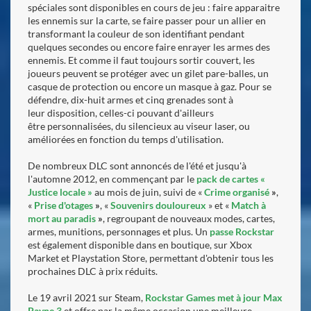
spéciales sont disponibles en cours de jeu : faire apparaitre
les ennemis sur la carte, se faire passer pour un allier en
transformant la couleur de son identifiant pendant
quelques secondes ou encore faire enrayer les armes des
ennemis. Et comme il faut toujours sortir couvert, les
joueurs peuvent se protéger avec un gilet pare-balles, un
casque de protection ou encore un masque à gaz. Pour se
défendre, dix-huit armes et cinq grenades sont à
leur disposition, celles-ci pouvant d'ailleurs
être personnalisées, du silencieux au viseur laser, ou
améliorées en fonction du temps d'utilisation.
De nombreux DLC sont annoncés de l'été et jusqu'à
l'automne 2012, en commençant par le
pack de cartes «
Justice locale »
au mois de juin, suivi de «
Crime organisé
»
,
«
Prise d'otages
»
, «
Souvenirs douloureux
» et «
Match à
mort au paradis
»
, regroupant de nouveaux modes, cartes,
armes, munitions, personnages et plus. Un
passe Rockstar
est également disponible dans en boutique, sur Xbox
Market et Playstation Store, permettant d'obtenir tous les
prochaines DLC à prix réduits.
Le 19 avril 2021 sur Steam,
Rockstar Games met à jour Max
Payne 3
et offre par la même occasion une meilleure