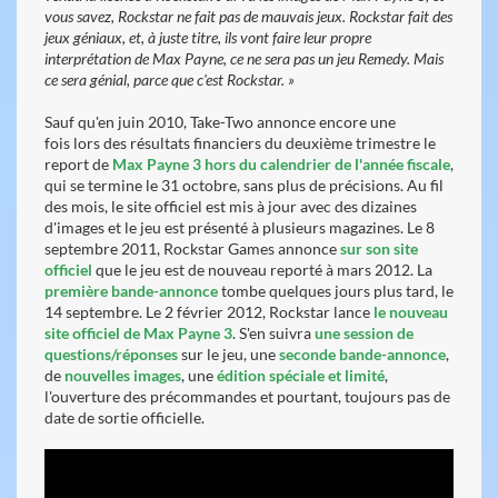
vous savez, Rockstar ne fait pas de mauvais jeux. Rockstar fait des
jeux géniaux, et, à juste titre, ils vont faire leur propre
interprétation de Max Payne, ce ne sera pas un jeu Remedy. Mais
ce sera génial, parce que c'est Rockstar. »
Sauf qu'en juin 2010, Take-Two annonce encore une
fois lors des résultats financiers du deuxième trimestre le
report de
Max Payne 3 hors du calendrier de l'année fiscale
,
qui se termine le 31 octobre, sans plus de précisions. Au fil
des mois, le site officiel est mis à jour avec des dizaines
d'images et le jeu est présenté à plusieurs magazines. Le 8
septembre 2011, Rockstar Games annonce
sur son site
officiel
que le jeu est de nouveau reporté à mars 2012. La
première bande-annonce
tombe quelques jours plus tard, le
14 septembre. Le 2 février 2012, Rockstar lance
le nouveau
site officiel de Max Payne 3
. S'en suivra
une session de
questions/réponses
sur le jeu, une
seconde bande-annonce
,
de
nouvelles images
, une
édition spéciale et limité
,
l'ouverture des précommandes et pourtant, toujours pas de
date de sortie officielle.