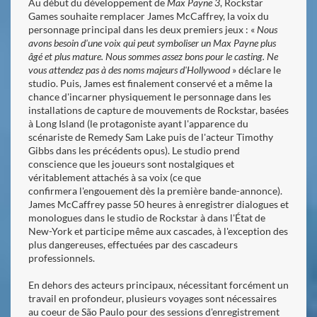
Au début du développement de
Max Payne 3
, Rockstar
Games souhaite remplacer James McCaffrey, la voix du
personnage principal dans les deux premiers jeux : «
Nous
avons besoin d'une voix qui peut symboliser un Max Payne plus
âgé et plus mature. Nous sommes assez bons pour le casting. Ne
vous attendez pas à des noms majeurs d'Hollywood
» déclare le
studio. Puis, James est finalement conservé et a même la
chance d'incarner physiquement le personnage dans les
installations de capture de mouvements de Rockstar, basées
à Long Island (le protagoniste ayant l'apparence du
scénariste de Remedy Sam Lake puis de l'acteur Timothy
Gibbs dans les précédents opus). Le studio prend
conscience que les joueurs sont nostalgiques et
véritablement attachés à sa voix (ce que
confirmera l'engouement dès la première bande-annonce).
James McCaffrey passe 50 heures à enregistrer dialogues et
monologues dans le studio de Rockstar à dans l'État de
New-York et participe même aux cascades, à l'exception des
plus dangereuses, effectuées par des cascadeurs
professionnels.
En dehors des acteurs principaux, nécessitant forcément un
travail en profondeur, plusieurs voyages sont nécessaires
au coeur de São Paulo pour des sessions d'enregistrement