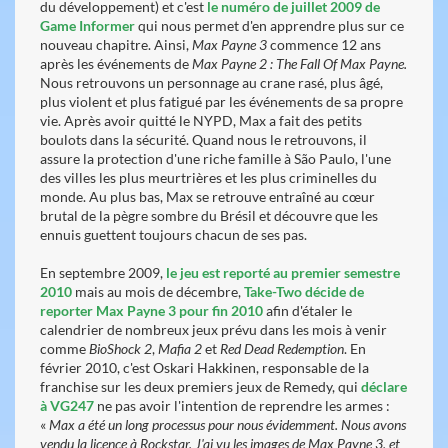
du développement) et c'est
l
e numéro de juillet 2009 de
Game Informer
qui nous permet d'en apprendre plus sur ce
nouveau chapitre. Ainsi,
Max Payne 3
commence 12 ans
après les événements de
Max Payne 2 : The Fall Of Max Payne.
Nous retrouvons un personnage au crane rasé, plus âgé,
plus violent et plus fatigué par les événements de sa propre
vie. Après avoir quitté le NYPD, Max a fait des petits
boulots dans la sécurité. Quand nous le retrouvons, il
assure la protection d'une riche famille à São Paulo, l'une
des villes les plus meurtrières et les plus criminelles du
monde. Au plus bas, Max se retrouve entraîné au cœur
brutal de la pègre sombre du Brésil et découvre que les
ennuis guettent toujours chacun de ses pas.
En septembre 2009,
le jeu est reporté au premier semestre
2010
mais au mois de décembre,
Take-Two décide de
reporter Max Payne 3 pour fin 2010
afin d'étaler le
calendrier de nombreux jeux prévu dans les mois à venir
comme
BioShock 2
,
Mafia 2
et
Red Dead Redemption
. En
février 2010, c'est Oskari Hakkinen, responsable de la
franchise sur les deux premiers jeux de Remedy, qui
déclare
à VG247
ne pas avoir l'intention de reprendre les armes :
«
Max a été un long processus pour nous évidemment. Nous avons
vendu la licence à Rockstar. J'ai vu les images de Max Payne 3, et