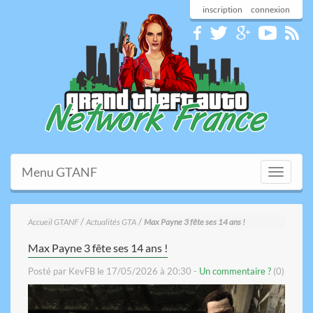
inscription
connexion
Menu GTANF
Toggle
navigati
/
/
Accueil GTANF
Actualités GTA
Max Payne 3 fête ses 14 ans !
Max Payne 3 fête ses 14 ans !
Posté par KevFB le 17/05/2026 à 20:30 -
Un commentaire ?
(0)