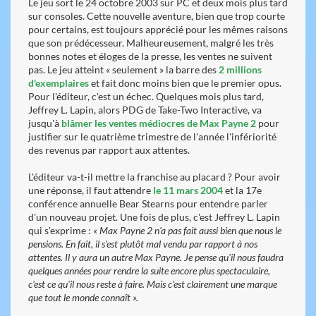
Le jeu sort le 24 octobre 2003 sur PC et deux mois plus tard
sur consoles. Cette nouvelle aventure, bien que trop courte
pour certains, est toujours apprécié pour les mêmes raisons
que son prédécesseur. Malheureusement, malgré les très
bonnes notes et éloges de la presse, les ventes ne suivent
pas. Le jeu atteint « seulement » la barre des
2 millions
d'exemplaires
et fait donc moins bien que le premier opus.
Pour l'éditeur, c'est un échec. Quelques mois plus tard,
Jeffrey L. Lapin, alors PDG de Take-Two Interactive, va
jusqu'à
blâmer les ventes médiocres de Max Payne 2
pour
justifier sur le quatrième trimestre de l'année l'infériorité
des revenus par rapport aux attentes.
L'éditeur va-t-il mettre la franchise au placard ? Pour avoir
une réponse, il faut attendre
le 11 mars 2004
et la 17e
conférence annuelle Bear Stearns pour entendre parler
d'un nouveau projet. Une fois de plus, c'est Jeffrey L. Lapin
qui s'exprime :
« Max Payne 2 n'a pas fait aussi bien que nous le
pensions. En fait, il s'est plutôt mal vendu par rapport à nos
attentes. Il y aura un autre Max Payne. Je pense qu'il nous faudra
quelques années pour rendre la suite encore plus spectaculaire,
c'est ce qu'il nous reste à faire. Mais c'est clairement une marque
que tout le monde connaît ».