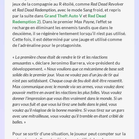
jeux de la compagnie au R étoilé, comme
Red Dead Revolver
et
Red Dead Redemption
, avec le mode Sang froid, et repris
par la suite
dans
Grand Theft Auto V
et
R
ed Dead
Redemption 2
).
Dans le premier
Max Payne
, l'effet se
recharge en éliminant les ennemis tandis que dans le
deuxième, il se régénère lentement lorsqu’il n'est pas utilisé.
Cette fois, il est déterminé par une jauge et utilisé comme
de l'adrénaline pour le protagoniste.
«
La première chose était de rendre le tir et les réactions
amusantes
», déclare Jeronimo Barrera, vice-président du
développement. «
Nous voulions que ce mécanisme de base soit
solide dès le premier jour. Vous ne voulez pas d'un jeu de tir qui
n'est pas satisfaisant. Chaque coup de feu doit doit être ressentit.
Max communique avec le monde via ses armes, vous voulez donc
pouvoir mettre en avant les réactions les plus folles. Vous voulez
donner l'impression que vous êtes vraiment dans le monde. Si un
gars vous fuit et que vous lui tirez une balle dans le pied, vous
voulez qu'il réagisse de la bonne manière. Si vous tirez sur un gars
avec une mitrailleuse, vous voulez qu'il tremble en étant criblé de
balles.
»
Pour se sortir d'une situation, le joueur peut compter sur la