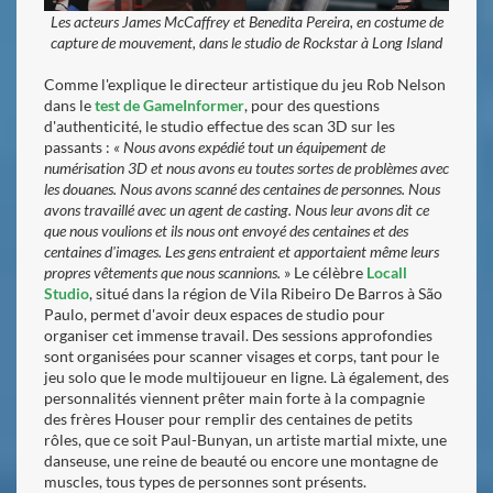
Les acteurs James McCaffrey et Benedita Pereira, en costume de
capture de mouvement, dans le studio de Rockstar à Long Island
Comme l'explique le directeur artistique du jeu Rob Nelson
dans le
test de GameInformer
, pour des questions
d'authenticité, le studio effectue des scan 3D sur les
passants :
« Nous avons expédié tout un équipement de
numérisation 3D et nous avons eu toutes sortes de problèmes avec
les douanes. Nous avons scanné des centaines de personnes. Nous
avons travaillé avec un agent de casting. Nous leur avons dit ce
que nous voulions et ils nous ont envoyé des centaines et des
centaines d'images. Les gens entraient et apportaient même leurs
propres vêtements que nous scannions.
» Le célèbre
Locall
Studio
, situé dans la région de Vila Ribeiro De Barros à São
Paulo, permet d'avoir deux espaces de studio pour
organiser cet immense travail. Des sessions approfondies
sont organisées pour scanner visages et corps, tant pour le
jeu solo que le mode multijoueur en ligne. Là également, des
personnalités viennent prêter main forte à la compagnie
des frères Houser pour remplir des centaines de petits
rôles, que ce soit Paul-Bunyan, un artiste martial mixte, une
danseuse, une reine de beauté ou encore une montagne de
muscles, tous types de personnes sont présents.