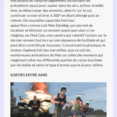
mécanique de l'esquive (également utilisé dans les
précédents opus) pour sauter dans les airs, activer le
bullet
time,
se débarrasser des ennemis, atterrir sur le sol,
continuer à viser et tirer à 360° en étant allongé puis se
relever. De nouvelles capacités font leur
apparition comme
Last Man Standing
,
qui permet de
localiser et éliminer un ennemi avant que celui-ci ne
réagisse, ou
Final Cam
, une caméra qui ralentit l'action sur le
dernier ennemi tué lors qu'une séquence de fusillade et qui
peut être contrôlé par le joueur. Concernant la physique, le
moteur
Euphoria
fait des merveilles, que ce soit les
nombreuses animations de Max ou celles des ennemis qui
réagissent selon les différentes parties du corps touchées
par les balles et selon le type d'armes que le joueur utilise.
SORTIES ENTRE AMIS