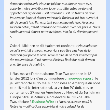
demander notre avis. Nous ne faisions que donner notre avis,
apporter notre contribution, jouer aux différentes versions et
apporter des réflexions. C'est amusant. C'est un travail de rêve.
Vous venez jouer et donner votre avis. Rockstar est très ouvert et
sûr de ce qu'il fait. Ils ne sortent pas de mauvais jeux. Avec leur
souci du détail, c'était amusant de travailler avec ces gars-là. Nous
continuerons à donner notre avis jusqu'à la fin du développement
».
Oskari Häkkinen se dit également confiant :
« Nous adorons
ce qu'ils ont fait et nous ne pourrions pas être plus fiers de la
direction que prend la série. Je veux dire, ils ne font vraiment pas
des mauvais jeux. C'est comme si le logo Rockstar était devenu
une référence de qualité ».
Hélas, malgré l'enthousiasme, Take-Two annonce le 12
janvier 2012 lors d'un communiqué
un nouveau report
: le
jeu est reporté au 15 mai sur consoles en Amérique du nord
et le 18 mai à l'international. La version PC doit, elle, se
contenter du 29 mai en Amérique du Nord et du 1er juin en
Europe. Strauss Zelnick, alors devenu le PDG de Take-
Two, déclare à
Business Wire
:
« Nous ne prenons pas à la
légère les modifications apportées à notre calendrier de