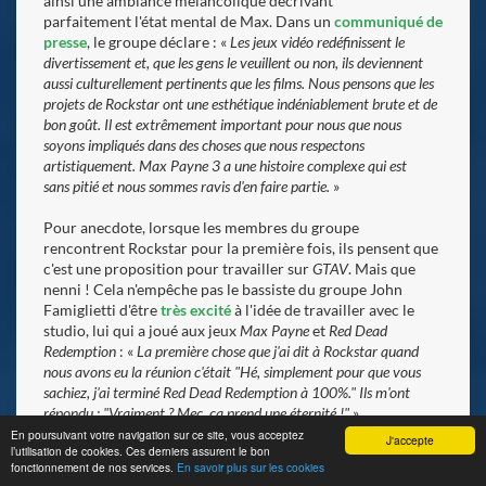
ainsi une ambiance mélancolique décrivant
parfaitement l'état mental de Max. Dans un
communiqué de
presse
, le groupe déclare : «
Les jeux vidéo redéfinissent le
divertissement et, que les gens le veuillent ou non, ils deviennent
aussi culturellement pertinents que les films. Nous pensons que les
projets de Rockstar ont une esthétique indéniablement brute et de
bon goût. Il est extrêmement important pour nous que nous
soyons impliqués dans des choses que nous respectons
artistiquement. Max Payne 3 a une histoire complexe qui est
sans pitié et nous sommes ravis d'en faire partie.
»
Pour anecdote, lorsque les membres du groupe
rencontrent Rockstar pour la première fois, ils pensent que
c'est une proposition pour travailler sur
GTAV
. Mais que
nenni ! Cela n'empêche pas le bassiste du groupe John
Famiglietti d'être
très excité
à l'idée de travailler avec le
studio, lui qui a joué aux jeux
Max Payne
et
Red Dead
Redemption
: «
La première chose que j'ai dit à Rockstar quand
nous avons eu la réunion c'était "Hé, simplement pour que vous
sachiez, j'ai terminé Red Dead Redemption à 100%." Ils m'ont
répondu : "Vraiment ? Mec, ça prend une éternité !"
».
En poursuivant votre navigation sur ce site, vous acceptez
J'accepte
l’utilisation de cookies. Ces derniers assurent le bon
fonctionnement de nos services.
En savoir plus sur les cookies