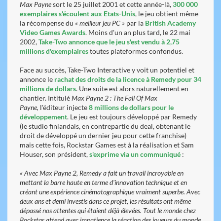
Max Payne
sort le 25 juillet 2001 et cette année-là,
300 000
exemplaires s'écoulent aux Etats-Unis
, le jeu obtient même
la récompense du
« meilleur jeu PC »
par la
British Academy
Video Games Awards
. Moins d'un an plus tard, le 22 mai
2002,
Take-Two annonce que le jeu s'est vendu à 2,75
millions d'exemplaires
toutes plateformes confondus.
Face au succès, Take-Two Interactive y voit un potentiel et
annonce le
rachat des droits de la licence à Remedy pour 34
millions de dollars
. Une suite est alors naturellement en
chantier. Intitulé
Max Payne 2 : The Fall Of Max
Payne,
l'éditeur injecte
8 millions de dollars pour le
développement
. Le jeu est toujours développé par Remedy
(le studio finlandais, en contrepartie du deal, obtenant le
droit de développé un dernier jeu pour cette franchise)
mais cette fois, Rockstar Games est à la réalisation et Sam
Houser, son président,
s'exprime via un communiqué
:
« Avec Max Payne 2, Remedy a fait un travail incroyable en
mettant la barre haute en terme d'innovation technique et en
créant une expérience cinématographique vraiment superbe. Avec
deux ans et demi investis dans ce projet, les résultats ont même
dépassé nos attentes qui étaient déjà élevées. Tout le monde chez
Rockstar attend avec impatience la réaction des joueurs du monde