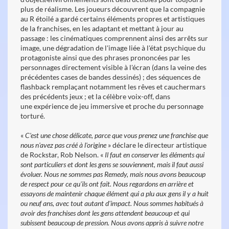
plus de réalisme. Les joueurs découvrent que la compagnie
au R étoilé a gardé certains éléments propres et artistiques
de la franchises, en les adaptant et mettant à jour au
passage : les cinématiques comprennent ainsi des arrêts sur
image, une dégradation de l'image liée à l'état psychique du
protagoniste ainsi que des phrases prononcées par les
personnages directement visible à l'écran (dans la veine des
précédentes cases de bandes dessinés) ; des séquences de
flashback remplaçant notamment les rêves et cauchermars
des précédents jeux ; et la célèbre voix-off, dans
une expérience de jeu immersive et proche du personnage
torturé.
«
C'est une chose délicate, parce que vous prenez une franchise que
nous n'avez pas créé à l'origine
» déclare le directeur artistique
de Rockstar, Rob Nelson. «
Il faut en conserver les éléments qui
sont particuliers et dont les gens se souviennent, mais il faut aussi
évoluer. Nous ne sommes pas Remedy, mais nous avons beaucoup
de respect pour ce qu'ils ont fait. Nous regardons en arrière et
essayons de maintenir chaque élément qui a plu aux gens il y a huit
ou neuf ans, avec tout autant d'impact. Nous sommes habitués à
avoir des franchises dont les gens attendent beaucoup et qui
subissent beaucoup de pression. Nous avons appris à suivre notre