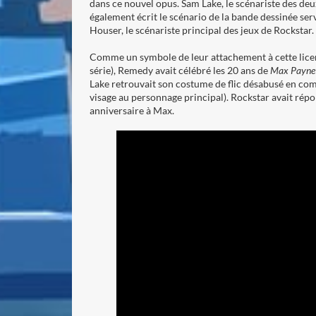
dans ce nouvel opus. Sam Lake, le scénariste des deux
également écrit le scénario de la bande dessinée ser
Houser, le scénariste principal des jeux de Rockstar.
Comme un symbole de leur attachement à cette licenc
série), Remedy avait célébré les 20 ans de
Max Payne
Lake retrouvait son costume de flic désabusé en com
visage au personnage principal). Rockstar avait rép
anniversaire à Max.