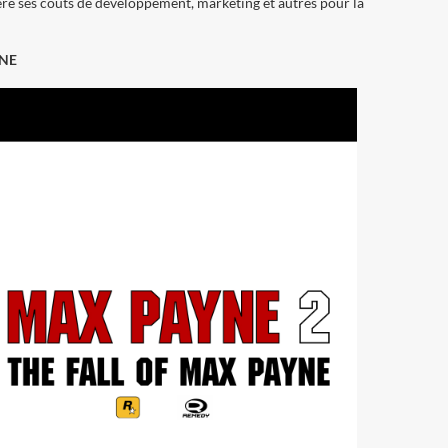
éré ses coûts de développement, marketing et autres pour la
YNE