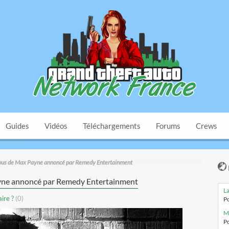
Guides
Vidéos
Téléchargements
Forums
Crews
pus de Max Payne annoncé par Remedy Entertainment
yne annoncé par Remedy Entertainment
La
ire ?
(0)
Po
Ma
Po