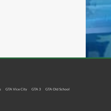
s
GTA Vice City
GTA 3
GTA Old School