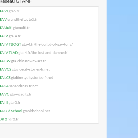
Réseau GTANF
TA VI
gta6.fr
TA V
grandtheftauto5.fr
TAMulti
gtamulti.fr
TA IV
gta-4.fr
TA IV TBOGT
gta-4.fr/the-ballad-of-gay-tony/
TA IV TLAD
gta-4.fr/the-lost-and-damned/
TA CW
gta-chinatownwars.fr
TA VCS
gtavicecitystories-fr.net
TA LCS
gtalibertycitystories-fr.net
TA SA
sanandreas-fr.net
TA VC
gta-vicecity.fr
A III
gta-3.fr
TA Old School
gtaoldschool.net
DR 2
rdr2.fr