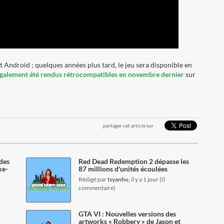
 Android ; quelques années plus tard, le jeu sera disponible en
 également été rendus rétrocompatibles en novembre dernier
sur
partager cet article sur
lire l'article
des
Red Dead Redemption 2 dépasse les
ke-
87 millions d'unités écoulées
Rédigé par
Isyanho,
il y a 1 jour (0
commentaire)
lire l'article
GTA VI : Nouvelles versions des
artworks « Robbery » de Jason et