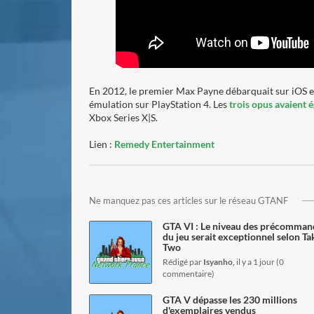
En 2012, le premier Max Payne débarquait sur iOS et
émulation sur PlayStation 4. Les
trois opus avaient
Xbox Series X|S.
Lien :
Remedy Entertainment
lire l'article
Ne manquez pas ces articles sur le réseau GTANF
GTA VI : Le niveau des précomman
du jeu serait exceptionnel selon Ta
Two
Rédigé par
Isyanho,
il y a 1 jour (0
lire l'article
commentaire)
GTA V dépasse les 230 millions
d'exemplaires vendus