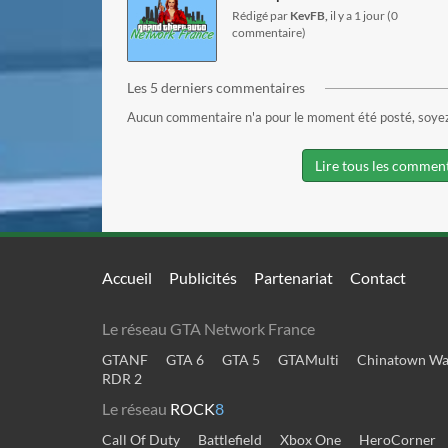
Rédigé par
KevFB,
il y a 1 jour (0
commentaire)
Les 5 derniers commentaires
Aucun commentaire n'a pour le moment été posté, soyez 
Lire tous les commen
Accueil
Publicités
Partenariat
Contact
Le réseau GTA Network France
GTANF
GTA 6
GTA 5
GTAMulti
Chinatown Wa
RDR 2
Le réseau
ROCK
8
Call Of Duty
Battlefield
Xbox One
HeroCorner