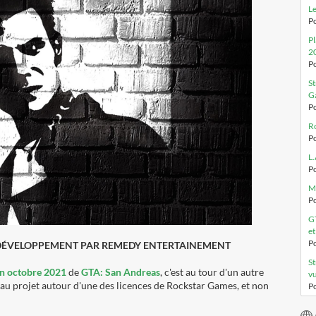
Le
Po
Pl
2
Po
St
Ga
Po
Ro
Po
L.
Po
Ma
Po
GT
e
Po
N DÉVELOPPEMENT PAR REMEDY ENTERTAINEMENT
St
en octobre 2021
de
GTA: San Andreas
, c'est au tour d'un autre
vu
u projet autour d'une des licences de Rockstar Games, et non
Po