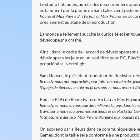
Le studio finlandais, auteur des deux premiers opus
notamment par la plume de Sam Lake, vient justeme
Payne
et
Max Payne 2: The Fall of Max Payne
, en accor
précisément au stade de préproduction.
L'annonce a tellement succité la curiosité et l'engou
développeur a crashé.
Ainsi, dans le cadre de l'accord de développement s
développera les jeux en un seul titre pour PC, PlaySt
propriétaire, Northlight.
Sam Houser, le président fondateur de Rockstar, déc
Remedy nous ont approchés pour faire un remake des jeux
l'équipe de Remedy a créé au fil des ans, et nous avons hâte
Pour le PDG de Remedy, Tero Virtala
: «
Max Payne a 
Remedy, et nous savons que des millions de fans dans le
travailler à nouveau avec nos partenaires de Rockstar Games
l'atmosphère des jeux Max Payne d'origine aux joueurs d'
On apprend par ailleurs dans ce communiqué que l
e
Games, dont la taille sera conforme à une producti