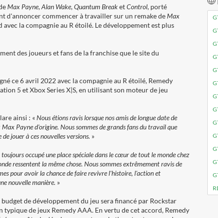
 de
Max Payne
,
Alan Wake
,
Quantum Break
et
Control
, porté
nt d'annoncer commencer à travailler sur un remake de
Max
G
d avec la compagnie au R étoilé. Le développement est plus
G
G
ement des joueurs et fans de la franchise que le site du
G
G
igné ce 6 avril 2022 avec la compagnie au R étoilé, Remedy
G
ation 5 et Xbox Series X|S, en utilisant son moteur de jeu
G
G
lare ainsi
: «
Nous étions ravis lorsque nos amis de longue date de
G
 Max Payne d'origine. Nous sommes de grands fans du travail que
 de jouer à ces nouvelles versions.
»
G
G
toujours occupé une place spéciale dans le cœur de tout le monde chez
GT
 monde ressentent la même chose. Nous sommes extrêmement ravis de
 pour avoir la chance de faire revivre l'histoire, l'action et
G
une nouvelle manière.
»
R
 budget de développement du jeu sera financé par Rockstar
on typique de jeux Remedy AAA. En vertu de cet accord, Remedy