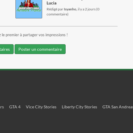
Lucia
Rédigé par
Isyanho,
il y a 2 jours (0
commentaire)
le premier à partager vos impressions !
taires
Poster un commentaire
rs
GTA 4
Vice City Stories
Liberty City Stories
GTA San Andrea