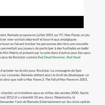
ement, Remedy propose en juillet 2001 sur PC
Max Payne
, un jeu
icier new-yorkais dépressif et bourré aux antalgiques
risson en faisant tomber les personnes derrière une nouvelle
s permettait aux joueurs de participer à des fusillades en
bullet
le film
Matrix
et présent par la suite dans d'autres jeux (les opus
des jeux de Rockstar comme
Red Dead Revolver
,
Red Dead
 d'acheter les droits pour Rockstar. La compagnie de Sam
eu sur consoles. Remedy obtient alors le droit de développer un
est ainsi que naîtra
Max Payne 2: The Fall of Max Payne
en 2003,
n chantier un troisième opus au milieu des années 2000. Après
mai 2012 (il y a bientôt 10 ans, donc). Néanmoins, le
 demander l'avis de Remedy Entertainment sur les choix opérés