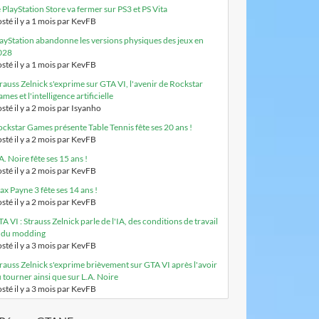
 PlayStation Store va fermer sur PS3 et PS Vita
sté il y a 1 mois par KevFB
ayStation abandonne les versions physiques des jeux en
028
sté il y a 1 mois par KevFB
rauss Zelnick s'exprime sur GTA VI, l'avenir de Rockstar
mes et l'intelligence artificielle
sté il y a 2 mois par Isyanho
ckstar Games présente Table Tennis fête ses 20 ans !
sté il y a 2 mois par KevFB
A. Noire fête ses 15 ans !
sté il y a 2 mois par KevFB
x Payne 3 fête ses 14 ans !
sté il y a 2 mois par KevFB
A VI : Strauss Zelnick parle de l'IA, des conditions de travail
t du modding
sté il y a 3 mois par KevFB
rauss Zelnick s'exprime brièvement sur GTA VI après l'avoir
 tourner ainsi que sur L.A. Noire
sté il y a 3 mois par KevFB