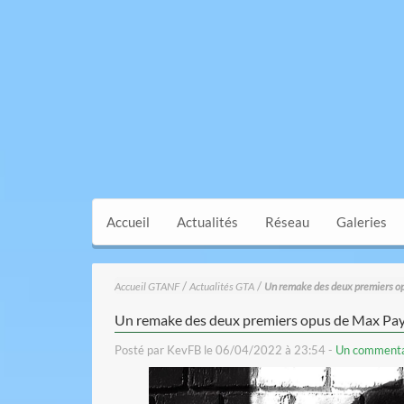
Accueil
Actualités
Réseau
Galeries
/
/
Accueil GTANF
Actualités GTA
Un remake des deux premiers o
Un remake des deux premiers opus de Max Pa
Posté par KevFB le 06/04/2022 à 23:54 -
Un commenta