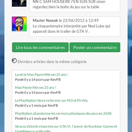
NN C SAM HOUSERR J'EN SUIS SUR sinon
regardez bien la boite du jeu sur la table
Master Nawak
le 22/06/2012 à 12:49
Le cinquantenaire interprété par Ned Luke qui
apparait dans le trailer de GTA V .
Lire tous les commentaires
Poster un commentaire
Derniers articles dans la même catégorie
La série Max Payne fête ses 25 ans !
Posté il y a 14 jours par KevFB
Max Payne fête ses 25 ans !
Posté il y a 14 jours par KevFB
Le PlayStation Store va fermer sur PS3 et PS Vita
Posté il y a 1 mois par KevFB
PlayStation abandonne les versions physiques des jeux en 2028
Posté il y a 1 mois par KevFB
Strauss Zelnick s'exprime sur GTA VI, l'avenir de Rockstar Games et
l'intelligence artificielle