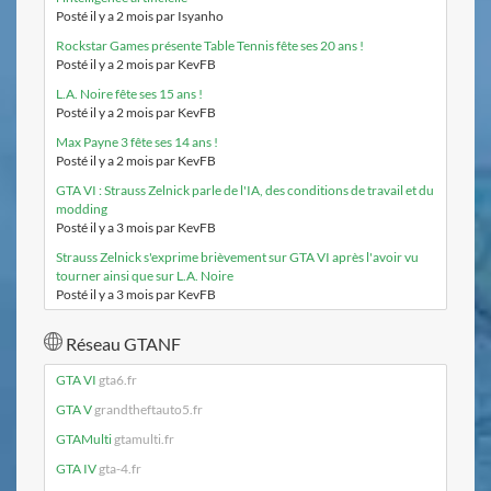
Posté il y a 2 mois par Isyanho
Rockstar Games présente Table Tennis fête ses 20 ans !
Posté il y a 2 mois par KevFB
L.A. Noire fête ses 15 ans !
Posté il y a 2 mois par KevFB
Max Payne 3 fête ses 14 ans !
Posté il y a 2 mois par KevFB
GTA VI : Strauss Zelnick parle de l'IA, des conditions de travail et du
modding
Posté il y a 3 mois par KevFB
Strauss Zelnick s'exprime brièvement sur GTA VI après l'avoir vu
tourner ainsi que sur L.A. Noire
Posté il y a 3 mois par KevFB
Réseau GTANF
GTA VI
gta6.fr
GTA V
grandtheftauto5.fr
GTAMulti
gtamulti.fr
GTA IV
gta-4.fr