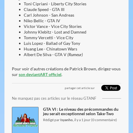
Toni Cipriani - Liberty City Stories
Claude Speed - GTA III
Carl Johnson - San Andreas
Niko Bellic - GTA IV
Victor Vance - Vice City Stories
Johnny Klebitz - Lost and Damned
Tommy Vercetti - Vice City
Luis Lopez - Ballad of Gay Tony
Huang Lee - Chinatown Wars
Albert De Silva - GTA V
(Rumeur)
Pour voir d'autres créations de Patrick Brown, dirigez-vous
sur
son deviantART officiel
.
partager cet article sur
lire l'article
Ne manquez pas ces articles sur le réseau GTANF
GTA VI : Le niveau des précommandes du
jeu serait exceptionnel selon Take-Two
Rédigé par
Isyanho,
il y a 1 jour (0 commentaire)
lire l'article