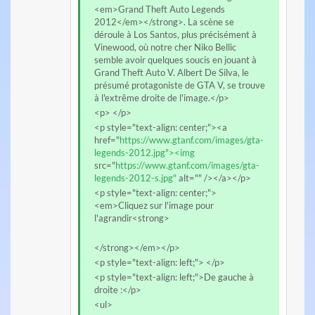
<em>Grand Theft Auto Legends
2012</em></strong>. La scène se
déroule à Los Santos, plus précisément à
Vinewood, où notre cher Niko Bellic
semble avoir quelques soucis en jouant à
Grand Theft Auto V. Albert De Silva, le
présumé protagoniste de GTA V, se trouve
à l'extrême droite de l'image.</p>
<p> </p>
<p style="text-align: center;"><a
href="
https://www.gtanf.com/images/gta-
legends-2012.jpg"><img
src="
https://www.gtanf.com/images/gta-
legends-2012-s.jpg"
alt="" /></a></p>
<p style="text-align: center;">
<em>Cliquez sur l'image pour
l'agrandir<strong>
</strong></em></p>
<p style="text-align: left;"> </p>
<p style="text-align: left;">De gauche à
droite :</p>
<ul>