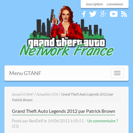
inscription
connexion
Menu GTANF
Toggle
navigati
/
/
Accueil GTANF
Actualités GTA
Grand Theft Auto Legends 2012 par
Patrick Brown
Grand Theft Auto Legends 2012 par Patrick Brown
Posté par BenDeR le 14/06/2012 à 05:51 -
Un commentaire ?
(23)