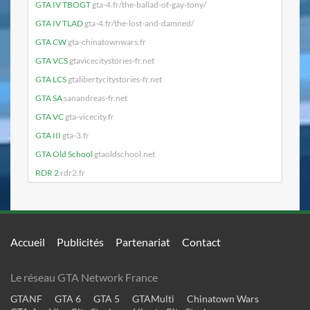
GTA IV TBOGT
gta-4.fr/the-ballad-of-gay-tony/
GTA IV TLAD
gta-4.fr/the-lost-and-damned/
GTA CW
gta-chinatownwars.fr
GTA VCS
gtavicecitystories-fr.net
GTA LCS
gtalibertycitystories-fr.net
GTA SA
sanandreas-fr.net
GTA VC
gta-vicecity.fr
GTA III
gta-3.fr
GTA Old School
gtaoldschool.net
RDR 2
rdr2.fr
Accueil
Publicités
Partenariat
Contact
Le réseau GTA Network France
GTANF
GTA 6
GTA 5
GTAMulti
Chinatown Wars