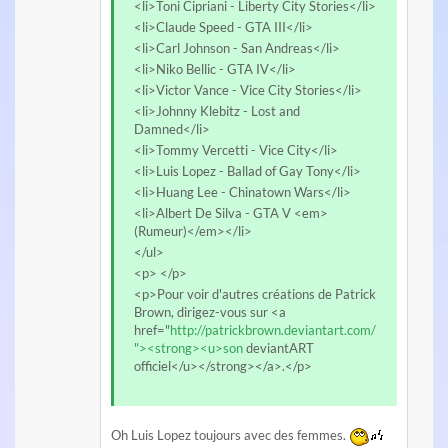
<li>Toni Cipriani - Liberty City Stories</li>
<li>Claude Speed - GTA III</li>
<li>Carl Johnson - San Andreas</li>
<li>Niko Bellic - GTA IV</li>
<li>Victor Vance - Vice City Stories</li>
<li>Johnny Klebitz - Lost and
Damned</li>
<li>Tommy Vercetti - Vice City</li>
<li>Luis Lopez - Ballad of Gay Tony</li>
<li>Huang Lee - Chinatown Wars</li>
<li>Albert De Silva - GTA V <em>
(Rumeur)</em></li>
</ul>
<p> </p>
<p>Pour voir d'autres créations de Patrick
Brown, dirigez-vous sur <a
href="
http://patrickbrown.deviantart.com/
"><strong><u>son
deviantART
officiel</u></strong></a>.</p>
Oh Luis Lopez toujours avec des femmes.