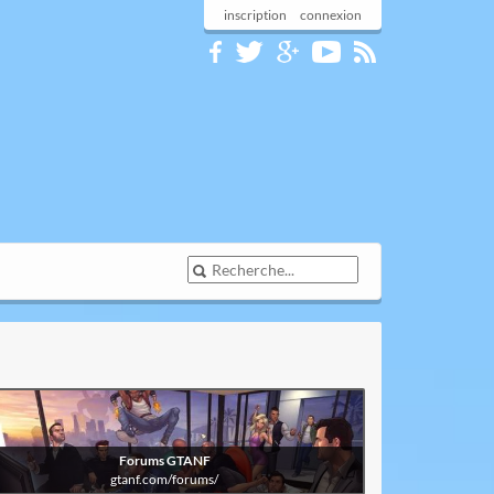
inscription
connexion
visiter
Les forums GTANF
Forums GTANF
gtanf.com/forums/