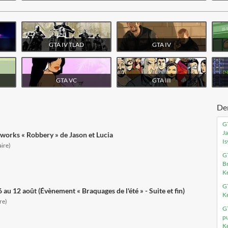
visiter le site
visiter le site
GTA IV TLAD
GTA IV
visiter le site
visiter le site
GTA VC
GTA III
Der
GT
Ja
tworks « Robbery » de Jason et Lucia
I
ire)
GT
Br
K
GT
 au 12 août (Évènement « Braquages de l'été » - Suite et fin)
K
re)
GT
p
K