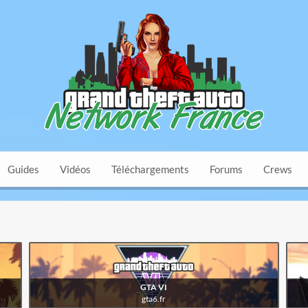
Guides
Vidéos
Téléchargements
Forums
Crews
visiter
gta6.fr
GTA VI
gta6.fr