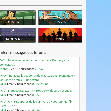
visiter le site
visiter le site
GTA CW
GTA VCS
visiter le site
visiter le site
GTA Old School
RDR 2
niers messages des forums
A VI : Nouvelles versions des artworks « Robbery » de
son et Lucia
syanho
, il y a 12 heures dans
GTA 6
A Online : Détails des bonus du 6 au 12 août (Évènement «
aquages de l'été » - Suite et fin)
evFB
, il y a 12 heures dans
GTA Online
A VI : Nouveaux artworks « Robbery » de Jason et Lucia
evFB
, il y a 16 heures dans
GTA 6
A VI : Un large aperçu du jeu arrive le 27 août sur Netflix
uis YouTube
evFB
, il y a 19 heures dans
GTA 6