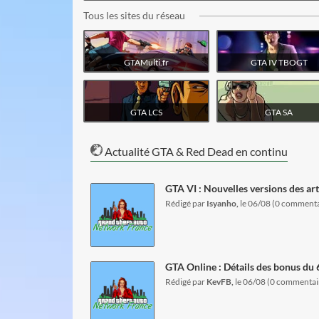
Tous les sites du réseau
visiter le site
visiter le site
GTAMulti.fr
GTA IV TBOGT
visiter le site
visiter le site
GTA LCS
GTA SA
Actualité GTA & Red Dead en continu
lire l'article
GTA VI : Nouvelles versions des ar
Rédigé par
Isyanho,
le 06/08 (0 commenta
lire l'article
GTA Online : Détails des bonus du 6
Rédigé par
KevFB,
le 06/08 (0 commentai
lire l'article