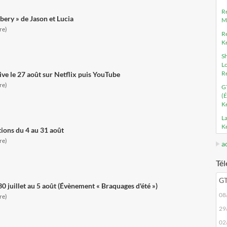
Re
ery » de Jason et Lucia
M
re)
Re
K
Sh
L
R
ive le 27 août sur Netflix puis YouTube
re)
GT
(É
K
La
K
ions du 4 au 31 août
re)
a
Té
GT
0 juillet au 5 août (Évènement « Braquages d'été »)
08
re)
29
02