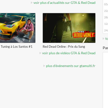
voir la vidéo
voir la vidéo
voir plus d'actualités sur GTA & Red Dead
05
22
28
12
24
to
 Tuning à Los Santos #1
Red Dead Online : Prix du Sang
Par
voir plus de vidéos GTA & Red Dead
plus d'événements sur gtamulti.fr