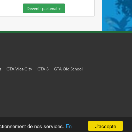
Devenir partenaire
s
GTA Vice City
GTA 3
GTA Old School
J'accepte
onctionnement de nos services.
En
tifs.