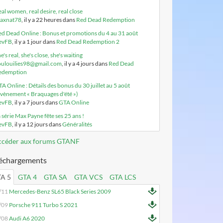
al women, real desire, real close
axnat78
, il y a 22 heures dans
Red Dead Redemption
d Dead Online : Bonus et promotions du 4 au 31 août
evFB
, il y a 1 jour dans
Red Dead Redemption 2
e's real, she's close, she's waiting
oulouilies98@gmail.com
, il y a 4 jours dans
Red Dead
edemption
A Online : Détails des bonus du 30 juillet au 5 août
vènement « Braquages d'été »)
evFB
, il y a 7 jours dans
GTA Online
 série Max Payne fête ses 25 ans !
evFB
, il y a 12 jours dans
Généralités
ccéder aux forums GTANF
léchargements
A 5
GTA 4
GTA SA
GTA VCS
GTA LCS
/11
Mercedes-Benz SL65 Black Series 2009
/09
Porsche 911 Turbo S 2021
/08
Audi A6 2020