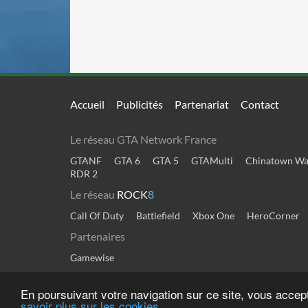
Accueil
Publicités
Partenariat
Contact
Le réseau GTA Network France
GTANF
GTA 6
GTA 5
GTAMulti
Chinatown Wa
RDR 2
Le réseau
ROCK
8
Call Of Duty
Battlefield
Xbox One
HeroCorner
Partenaires
Gamewise
En poursuivant votre navigation sur ce site, vous accep
savoir plus sur les cookies
Tous