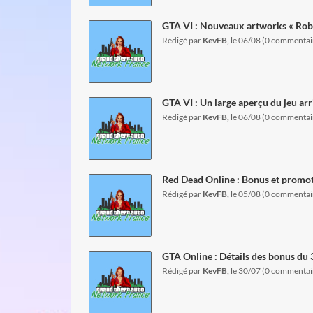
GTA VI : Nouveaux artworks « Robb
Rédigé par
KevFB,
le 06/08 (0 commentai
lire l'article
GTA VI : Un large aperçu du jeu arr
Rédigé par
KevFB,
le 06/08 (0 commentai
lire l'article
Red Dead Online : Bonus et promot
Rédigé par
KevFB,
le 05/08 (0 commentai
lire l'article
GTA Online : Détails des bonus du 3
Rédigé par
KevFB,
le 30/07 (0 commentai