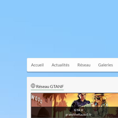
Accueil
Actualités
Réseau
Galeries
visiter
Réseau GTANF
grandtheftauto5.fr
GTA V
grandtheftauto5.fr