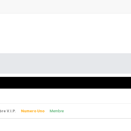
e V.I.P.
Numero Uno
Membre