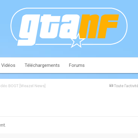
Vidéos
Téléchargements
Forums
vidéo BOGT [Weazel News]
Toute l’activit
nt.