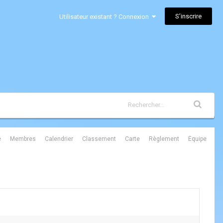
S’inscrire
Utilisateur existant ? Connexion
é
Membres
Calendrier
Classement
Carte
Règlement
Équipe