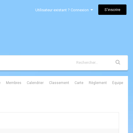
S’inscrire
Utilisateur existant ? Connexion
é
Membres
Calendrier
Classement
Carte
Règlement
Équipe