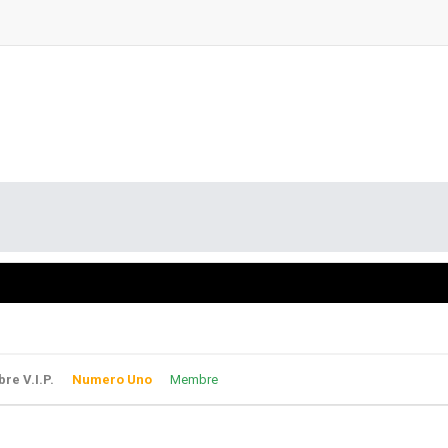
e V.I.P.
Numero Uno
Membre