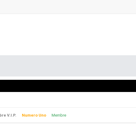
e V.I.P.
Numero Uno
Membre