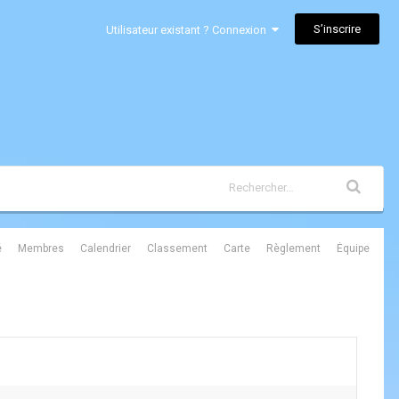
S’inscrire
Utilisateur existant ? Connexion
é
Membres
Calendrier
Classement
Carte
Règlement
Équipe