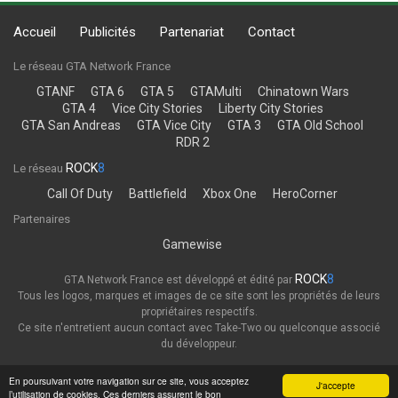
Accueil
Publicités
Partenariat
Contact
Le réseau GTA Network France
GTANF
GTA 6
GTA 5
GTAMulti
Chinatown Wars
GTA 4
Vice City Stories
Liberty City Stories
GTA San Andreas
GTA Vice City
GTA 3
GTA Old School
RDR 2
ROCK
8
Le réseau
Call Of Duty
Battlefield
Xbox One
HeroCorner
Partenaires
Gamewise
ROCK
8
GTA Network France est développé et édité par
Tous les logos, marques et images de ce site sont les propriétés de leurs
propriétaires respectifs.
Ce site n'entretient aucun contact avec Take-Two ou quelconque associé
du développeur.
Thème
Politique de confidentialité
En poursuivant votre navigation sur ce site, vous acceptez
J'accepte
l’utilisation de cookies. Ces derniers assurent le bon