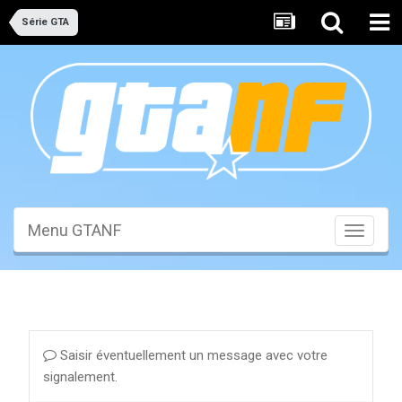
Série GTA
Menu GTANF
Toggle
navigati
Saisir éventuellement un message avec votre
signalement.