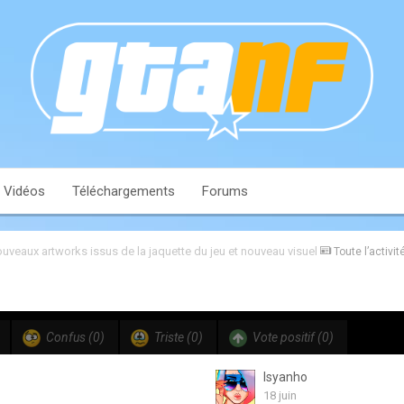
Vidéos
Téléchargements
Forums
ouveaux artworks issus de la jaquette du jeu et nouveau visuel
Toute l’activit
Confus
(0)
Triste
(0)
Vote positif
(0)
Isyanho
18 juin