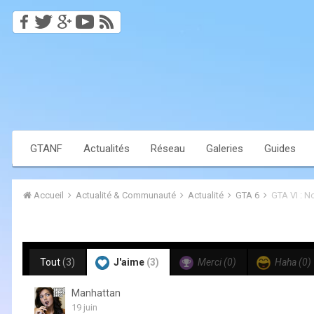
GTANF
Actualités
Réseau
Galeries
Guides
Accueil
Actualité & Communauté
Actualité
GTA 6
GTA VI : N
Tout
(3)
J'aime
(3)
Merci
(0)
Haha
(0)
Manhattan
19 juin