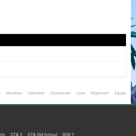
é
Membres
Calendrier
Classement
Carte
Règlement
Équipe
ity
GTA 3
GTA Old School
RDR 2