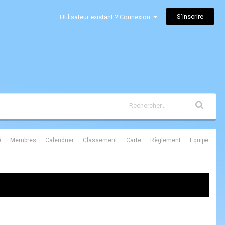
S’inscrire
Utilisateur existant ? Connexion
é
Membres
Calendrier
Classement
Carte
Règlement
Équipe