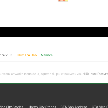
e V.I.P.
Numero Uno
Membre
ouveaux artworks issus de la jaquette du jeu et nouveau visuel
Toute l’activit
Vice City Stories
Liberty City Stories
GTA San Andreas
GTA Vice C