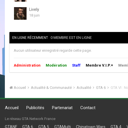
Lively
18 juin
0 MEMBRE EST EN LIGNE
EN LIGNE RÉCEMMENT
Aucun utilisateur enregistré regarde cette page.
Administration
Modération
Staff
Membre V.I.P.+
Membr
Accueil
Actualité & Communauté
Actualité
GTA 6
GTA VI : N
Accueil
Publicités
Partenariat
Contact
Le réseau GTA Network France
GTANF
GTA 6
GTA 5
GTAMulti
Chinatown Wars
GTA 4