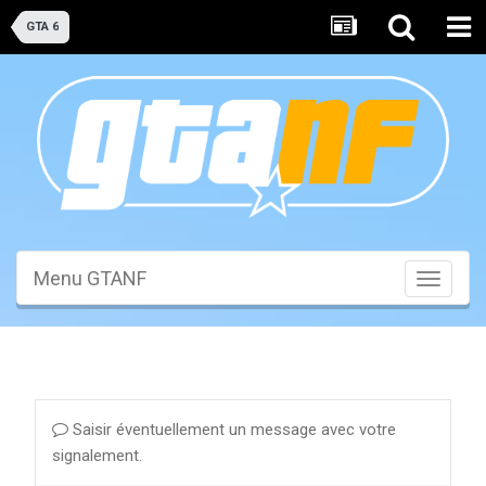
GTA 6
Menu GTANF
Toggle
navigati
Saisir éventuellement un message avec votre
signalement.