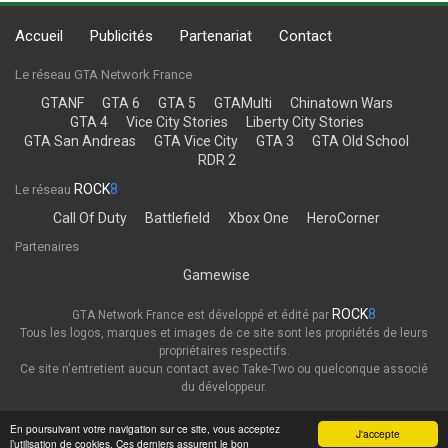
Accueil
Publicités
Partenariat
Contact
Le réseau GTA Network France
GTANF
GTA 6
GTA 5
GTAMulti
Chinatown Wars
GTA 4
Vice City Stories
Liberty City Stories
GTA San Andreas
GTA Vice City
GTA 3
GTA Old School
RDR 2
ROCK
8
Le réseau
Call Of Duty
Battlefield
Xbox One
HeroCorner
Partenaires
Gamewise
ROCK
8
GTA Network France est développé et édité par
Tous les logos, marques et images de ce site sont les propriétés de leurs
propriétaires respectifs.
Ce site n'entretient aucun contact avec Take-Two ou quelconque associé
du développeur.
Thème
Politique de confidentialité
En poursuivant votre navigation sur ce site, vous acceptez
J'accepte
l’utilisation de cookies. Ces derniers assurent le bon