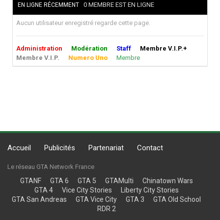
0 MEMBRE EST EN LIGNE
EN LIGNE RÉCEMMENT
Aucun utilisateur enregistré regarde cette page.
Administration
Modération
Staff
Membre V.I.P.+
Membre V.I.P.
Numero Uno
Membre
Accueil
Publicités
Partenariat
Contact
Le réseau GTA Network France
GTANF
GTA 6
GTA 5
GTAMulti
Chinatown Wars
GTA 4
Vice City Stories
Liberty City Stories
GTA San Andreas
GTA Vice City
GTA 3
GTA Old School
RDR 2