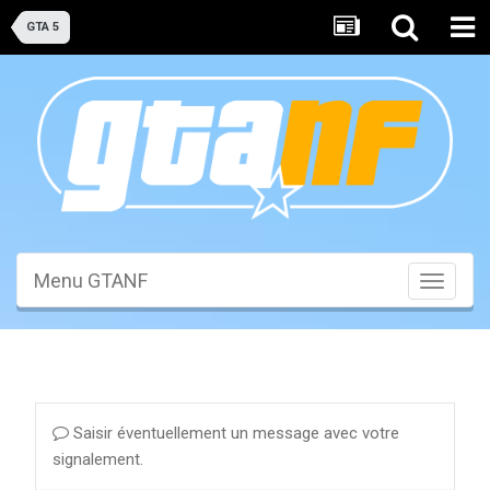
GTA 5
Menu GTANF
Toggle
navigati
Saisir éventuellement un message avec votre
signalement.