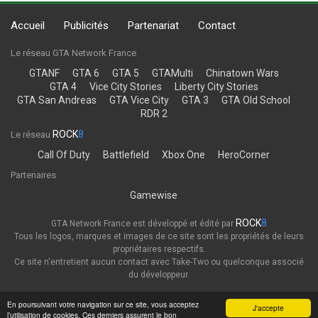
Accueil
Publicités
Partenariat
Contact
Le réseau GTA Network France
GTANF
GTA 6
GTA 5
GTAMulti
Chinatown Wars
GTA 4
Vice City Stories
Liberty City Stories
GTA San Andreas
GTA Vice City
GTA 3
GTA Old School
RDR 2
ROCK
8
Le réseau
Call Of Duty
Battlefield
Xbox One
HeroCorner
Partenaires
Gamewise
ROCK
8
GTA Network France est développé et édité par
Tous les logos, marques et images de ce site sont les propriétés de leurs
propriétaires respectifs.
Ce site n'entretient aucun contact avec Take-Two ou quelconque associé
du développeur.
Thème
Politique de confidentialité
En poursuivant votre navigation sur ce site, vous acceptez
J'accepte
l’utilisation de cookies. Ces derniers assurent le bon