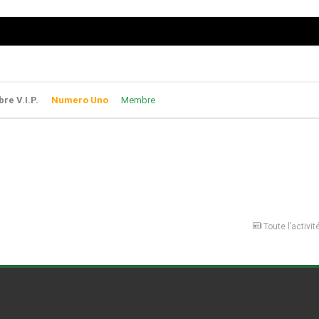
e V.I.P.
Numero Uno
Membre
Toute l’activit