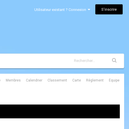
S’inscrire
Utilisateur existant ? Connexion
é
Membres
Calendrier
Classement
Carte
Règlement
Équipe