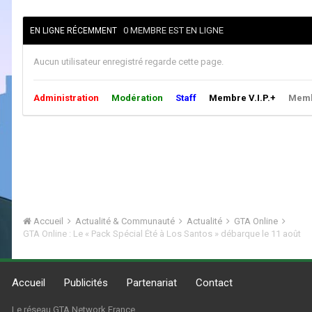
0 MEMBRE EST EN LIGNE
EN LIGNE RÉCEMMENT
Aucun utilisateur enregistré regarde cette page.
Administration
Modération
Staff
Membre V.I.P.+
Membr
Accueil
Actualité & Communauté
Actualité
GTA Online
GTA Online : Le « Pack Spécial Été à Los Santos » débarque le 11 août
Accueil
Publicités
Partenariat
Contact
Le réseau GTA Network France