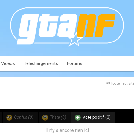
Vidéos
Téléchargements
Forums
Toute l’activit
Confus
(0)
Triste
(0)
Vote positif
(2)
Il n’y a encore rien ici