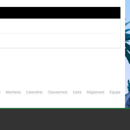
é
Membres
Calendrier
Classement
Carte
Règlement
Équipe