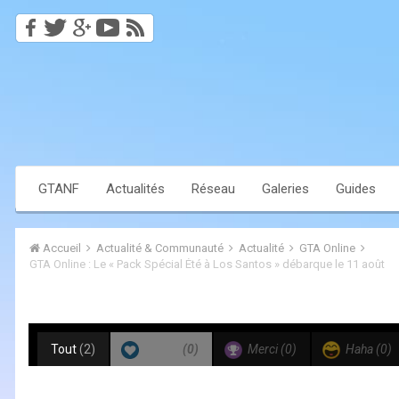
GTANF
Actualités
Réseau
Galeries
Guides
Accueil
Actualité & Communauté
Actualité
GTA Online
GTA Online : Le « Pack Spécial Été à Los Santos » débarque le 11 août
Tout
(2)
J'aime
(0)
Merci
(0)
Haha
(0)