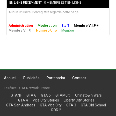
0 MEMBRE EST EN LIGNE
EN LIGNE RÉCEMMENT
Aucun utilisateur enregistré regarde cette page.
Administration
Modération
Staff
Membre V.I.P.+
Membre V.I.P.
Numero Uno
Membre
Accueil
Publicités
Partenariat
Contact
Le réseau GTA Network France
GTANF
GTA 6
GTA 5
GTAMulti
Chinatown Wars
GTA 4
Vice City Stories
Liberty City Stories
GTA San Andreas
GTA Vice City
GTA 3
GTA Old School
RDR 2