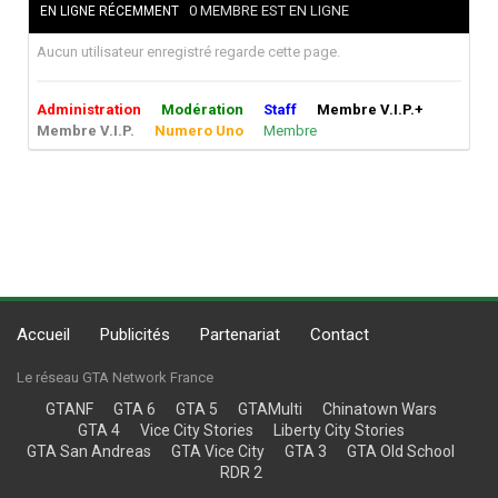
0 MEMBRE EST EN LIGNE
EN LIGNE RÉCEMMENT
Aucun utilisateur enregistré regarde cette page.
Administration
Modération
Staff
Membre V.I.P.+
Membre V.I.P.
Numero Uno
Membre
Accueil
Publicités
Partenariat
Contact
Le réseau GTA Network France
GTANF
GTA 6
GTA 5
GTAMulti
Chinatown Wars
GTA 4
Vice City Stories
Liberty City Stories
GTA San Andreas
GTA Vice City
GTA 3
GTA Old School
RDR 2