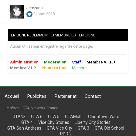
Jerezano
2 mars 2018
0 MEMBRE EST EN LIGNE
EN LIGNE RÉCEMMENT
Aucun utilisateur enregistré regarde cette page.
Administration
Modération
Staff
Membre V.I.P.+
Membre V.I.P.
Numero Uno
Membre
Accueil
Publicités
Partenariat
Contact
Le réseau GTA Network France
GTANF
GTA 6
GTA 5
GTAMulti
Chinatown Wars
GTA 4
Vice City Stories
Liberty City Stories
GTA San Andreas
GTA Vice City
GTA 3
GTA Old School
RDR 2