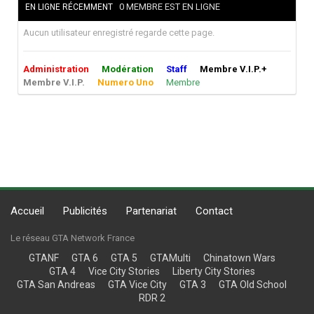
0 MEMBRE EST EN LIGNE
EN LIGNE RÉCEMMENT
Aucun utilisateur enregistré regarde cette page.
Administration
Modération
Staff
Membre V.I.P.+
Membre V.I.P.
Numero Uno
Membre
Accueil
Publicités
Partenariat
Contact
Le réseau GTA Network France
GTANF
GTA 6
GTA 5
GTAMulti
Chinatown Wars
GTA 4
Vice City Stories
Liberty City Stories
GTA San Andreas
GTA Vice City
GTA 3
GTA Old School
RDR 2