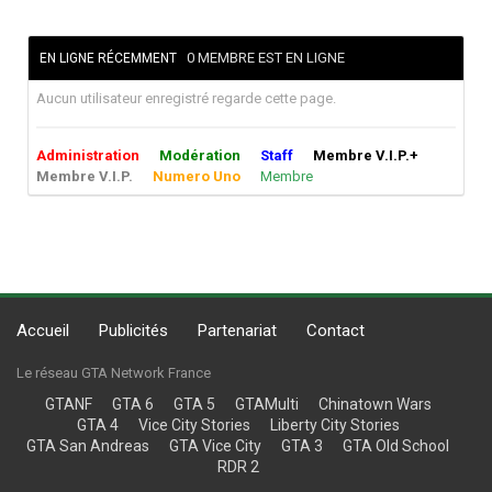
0 MEMBRE EST EN LIGNE
EN LIGNE RÉCEMMENT
Aucun utilisateur enregistré regarde cette page.
Administration
Modération
Staff
Membre V.I.P.+
Membre V.I.P.
Numero Uno
Membre
Accueil
Publicités
Partenariat
Contact
Le réseau GTA Network France
GTANF
GTA 6
GTA 5
GTAMulti
Chinatown Wars
GTA 4
Vice City Stories
Liberty City Stories
GTA San Andreas
GTA Vice City
GTA 3
GTA Old School
RDR 2