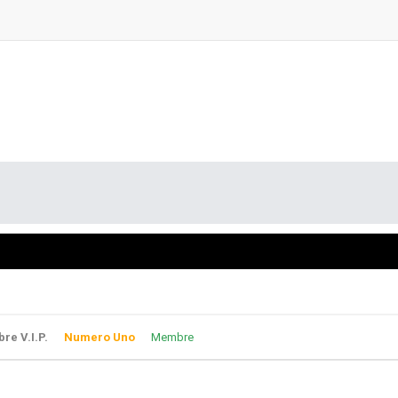
e V.I.P.
Numero Uno
Membre