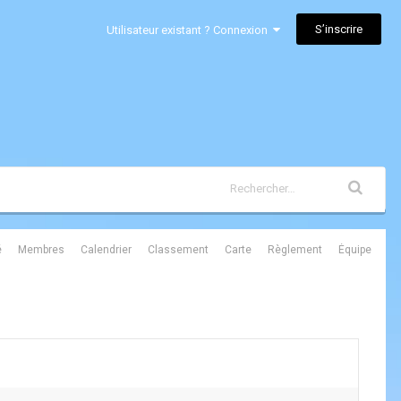
S’inscrire
Utilisateur existant ? Connexion
é
Membres
Calendrier
Classement
Carte
Règlement
Équipe