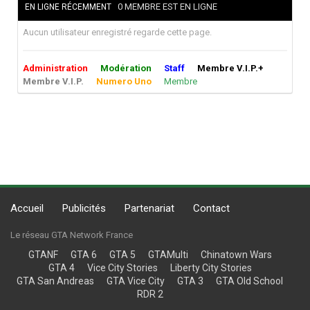
0 MEMBRE EST EN LIGNE
EN LIGNE RÉCEMMENT
Aucun utilisateur enregistré regarde cette page.
Administration
Modération
Staff
Membre V.I.P.+
Membre V.I.P.
Numero Uno
Membre
Accueil
Publicités
Partenariat
Contact
Le réseau GTA Network France
GTANF
GTA 6
GTA 5
GTAMulti
Chinatown Wars
GTA 4
Vice City Stories
Liberty City Stories
GTA San Andreas
GTA Vice City
GTA 3
GTA Old School
RDR 2