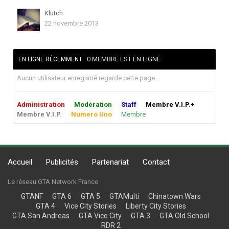
Klutch
22 novembre 2013
0 MEMBRE EST EN LIGNE
EN LIGNE RÉCEMMENT
Aucun utilisateur enregistré regarde cette page.
Administration
Modération
Staff
Membre V.I.P.+
Membre V.I.P.
Numero Uno
Membre
Accueil
Publicités
Partenariat
Contact
Le réseau GTA Network France
GTANF
GTA 6
GTA 5
GTAMulti
Chinatown Wars
GTA 4
Vice City Stories
Liberty City Stories
GTA San Andreas
GTA Vice City
GTA 3
GTA Old School
RDR 2