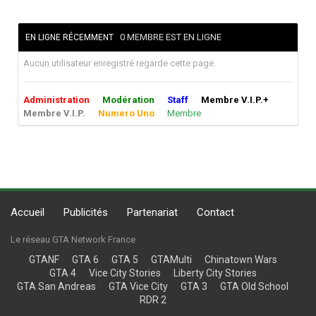
0 MEMBRE EST EN LIGNE
EN LIGNE RÉCEMMENT
Aucun utilisateur enregistré regarde cette page.
Administration
Modération
Staff
Membre V.I.P.+
Membre V.I.P.
Numero Uno
Membre
Accueil
Publicités
Partenariat
Contact
Le réseau GTA Network France
GTANF
GTA 6
GTA 5
GTAMulti
Chinatown Wars
GTA 4
Vice City Stories
Liberty City Stories
GTA San Andreas
GTA Vice City
GTA 3
GTA Old School
RDR 2