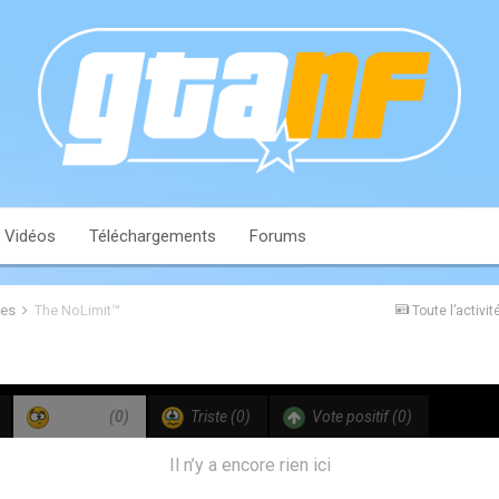
Vidéos
Téléchargements
Forums
les
The NoLimit™
Toute l’activit
Confus
(0)
Triste
(0)
Vote positif
(0)
Il n’y a encore rien ici