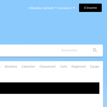
S’inscrire
Utilisateur existant ? Connexion
é
Membres
Calendrier
Classement
Carte
Règlement
Équipe