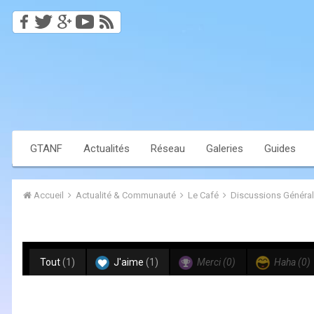
GTANF
Actualités
Réseau
Galeries
Guides
Accueil
Actualité & Communauté
Le Café
Discussions Généra
Tout
(1)
J'aime
(1)
Merci
(0)
Haha
(0)