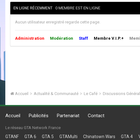
0 MEMBRE EST EN LIGNE
EN LIGNE RÉCEMMENT
Aucun utilisateur enregistré regarde cette page.
Administration
Modération
Staff
Membre V.I.P.+
Membr
Accueil
Actualité & Communauté
Le Café
Discussions Généra
Accueil
Publicités
Partenariat
Contact
Le réseau GTA Network France
GTANF
GTA 6
GTA 5
GTAMulti
Chinatown Wars
GTA 4