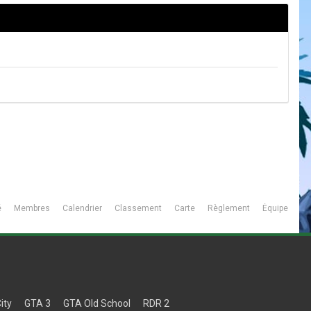
é
Membres
Calendrier
Classement
Carte
Règlement
Équipe
ity
GTA 3
GTA Old School
RDR 2