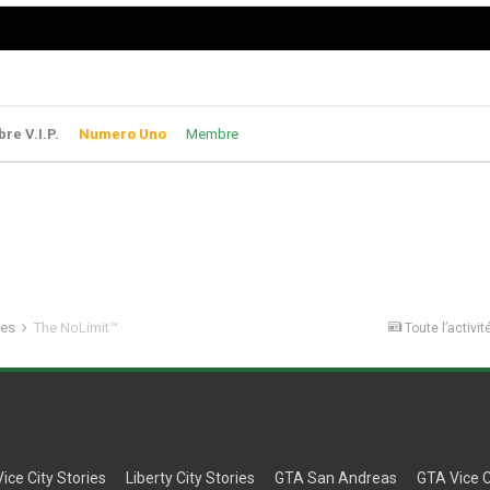
e V.I.P.
Numero Uno
Membre
les
The NoLimit™
Toute l’activit
Vice City Stories
Liberty City Stories
GTA San Andreas
GTA Vice C