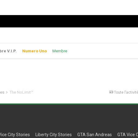
e V.I.P.
Numero Uno
Membre
les
The NoLimit™
Toute l’activit
Vice City Stories
Liberty City Stories
GTA San Andreas
GTA Vice C