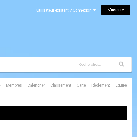
S’inscrire
Utilisateur existant ? Connexion
é
Membres
Calendrier
Classement
Carte
Règlement
Équipe