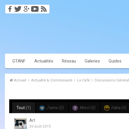
GTANF
Actualités
Réseau
Galeries
Guides
Accueil
Actualité & Communauté
Le Café
Discussions Généra
Tout
(1)
J'aime
(0)
Merci
(0)
Haha
(0)
Art
26 août 2015