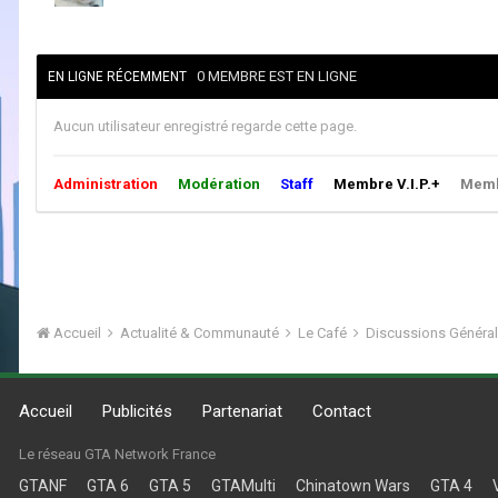
0 MEMBRE EST EN LIGNE
EN LIGNE RÉCEMMENT
Aucun utilisateur enregistré regarde cette page.
Administration
Modération
Staff
Membre V.I.P.+
Membr
Accueil
Actualité & Communauté
Le Café
Discussions Généra
Accueil
Publicités
Partenariat
Contact
Le réseau GTA Network France
GTANF
GTA 6
GTA 5
GTAMulti
Chinatown Wars
GTA 4