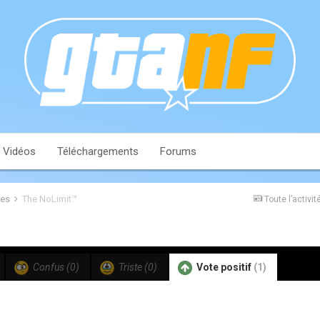
Vidéos
Téléchargements
Forums
les
The NoLimit™
Toute l’activit
Confus
(0)
Triste
(0)
Vote positif
(1)