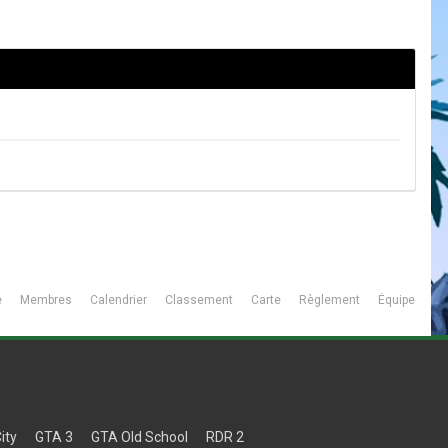
é
Membres
Calendrier
Classement
Carte
Règlement
Équipe
ity
GTA 3
GTA Old School
RDR 2