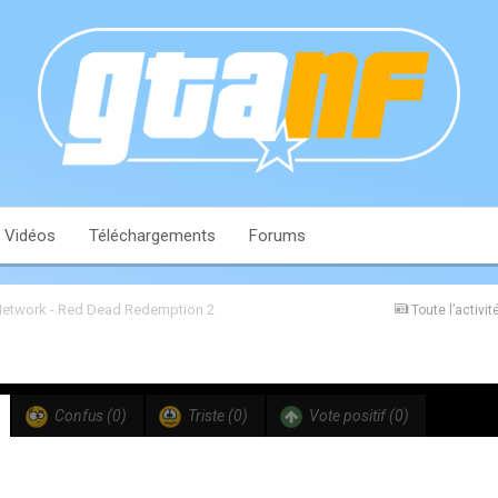
Vidéos
Téléchargements
Forums
Network - Red Dead Redemption 2
Toute l’activit
Confus
(0)
Triste
(0)
Vote positif
(0)