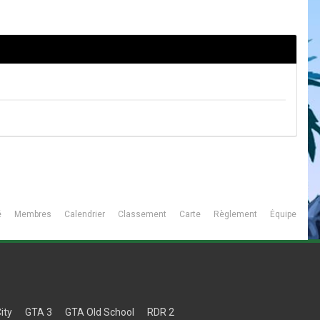
é
Membres
Calendrier
Classement
Carte
Règlement
Équipe
ity
GTA 3
GTA Old School
RDR 2