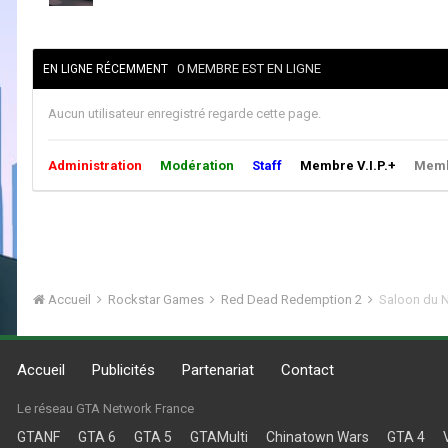
0 MEMBRE EST EN LIGNE
EN LIGNE RÉCEMMENT
Aucun utilisateur enregistré regarde cette page.
Administration
Modération
Staff
Membre V.I.P.+
Membr
Accueil
Rockstar Games
Red Dead Redemption 2
Saloon du 
Accueil
Publicités
Partenariat
Contact
Le réseau GTA Network France
GTANF
GTA 6
GTA 5
GTAMulti
Chinatown Wars
GTA 4