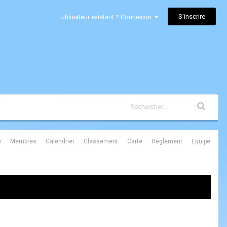
S’inscrire
Utilisateur existant ? Connexion
é
Membres
Calendrier
Classement
Carte
Règlement
Équipe