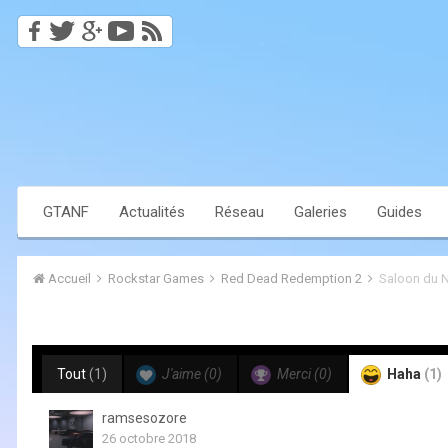
GTANF
Actualités
Réseau
Galeries
Guides
Accueil
Rockstar Games
Red Dead Redemption 2
Saloon du 
Tout
(1)
J'aime
(0)
Merci
(0)
Haha
(1)
ramsesozore
26 octobre 2018