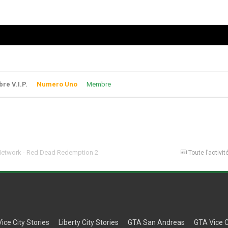
e V.I.P.
Numero Uno
Membre
Network - Red Dead Redemption 2
Toute l’activit
Vice City Stories
Liberty City Stories
GTA San Andreas
GTA Vice C