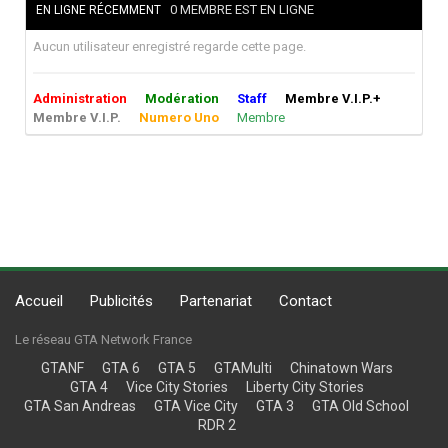
0 MEMBRE EST EN LIGNE
EN LIGNE RÉCEMMENT
Aucun utilisateur enregistré regarde cette page.
Administration
Modération
Staff
Membre V.I.P.+
Membre V.I.P.
Numero Uno
Membre
Accueil
Publicités
Partenariat
Contact
Le réseau GTA Network France
GTANF
GTA 6
GTA 5
GTAMulti
Chinatown Wars
GTA 4
Vice City Stories
Liberty City Stories
GTA San Andreas
GTA Vice City
GTA 3
GTA Old School
RDR 2