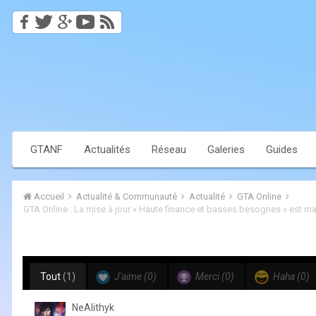
GTANF
Actualités
Réseau
Galeries
Guides
Accueil
Actualité & Communauté
Actualité
GTA Online
Tout
(1)
J'aime
(0)
Merci
(0)
Haha
(0)
NeAlithyk