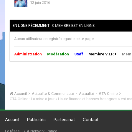
12 juin 2016
0 MEMBRE EST EN LIGNE
EN LIGNE RÉCEMMENT
Aucun utilisateur enregistré regarde cette page.
Administration
Modération
Staff
Membre V.I.P.+
Membr
Accueil
Actualité & Communauté
Actualité
GTA Online
Accueil
Publicités
Partenariat
Contact
Le réseau GTA Network France