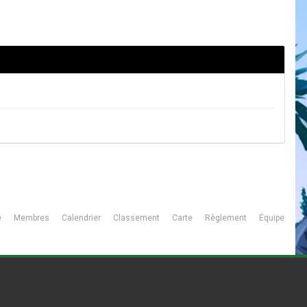
é
Membres
Calendrier
Classement
Carte
Règlement
Équipe