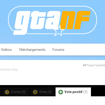
Vidéos
Téléchargements
Forums
Toute l’activit
GTA Online : La mise à jour « Haute finance et basses besognes » est maintenant disponible
Confus
(0)
Triste
(0)
Vote positif
(1)