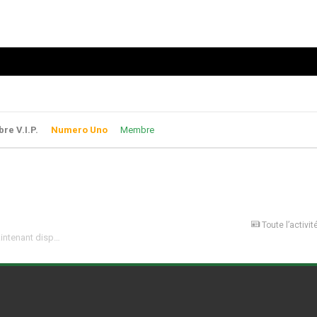
e V.I.P.
Numero Uno
Membre
Toute l’activit
GTA Online : La mise à jour « Haute finance et basses besognes » est maintenant disponible