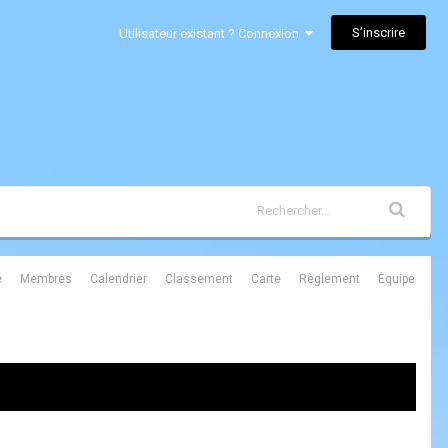
S’inscrire
Utilisateur existant ? Connexion
é
Membres
Calendrier
Classement
Carte
Règlement
Équipe