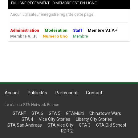
0 MEMBRE EST EN LIGNE
EN LIGNE RÉCEMMENT
Aucun utilisateur enregistré regarde cette page.
Administration
Modération
Staff
Membre V.I.P.+
Membre V.I.P.
Numero Uno
Membre
Accueil
Publicités
Partenariat
Contact
Le réseau GTA Network France
GTANF
GTA 6
GTA 5
GTAMulti
Chinatown Wars
GTA 4
Vice City Stories
Liberty City Stories
GTA San Andreas
GTA Vice City
GTA 3
GTA Old School
RDR 2