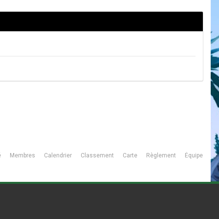
é
Membres
Calendrier
Classement
Carte
Règlement
Équipe