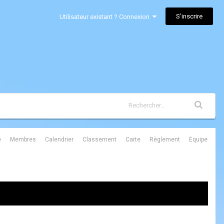
S’inscrire
Utilisateur existant ? Connexion
é
Membres
Calendrier
Classement
Carte
Règlement
Équipe