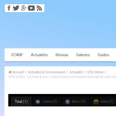
GTANF
Actualités
Réseau
Galeries
Guides
Accueil
Actualité & Communauté
Actualité
GTA Online
Tout
(1)
J'aime
(0)
Merci
(0)
Haha
(0)