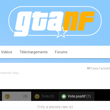
Vidéos
Téléchargements
Forums
Toute l’activit
GTA Online : La mise à jour « Haute finance et basses besognes » est maintenant disponible
Confus
(0)
Triste
(0)
Vote positif
(1)
Il n’y a encore rien ici