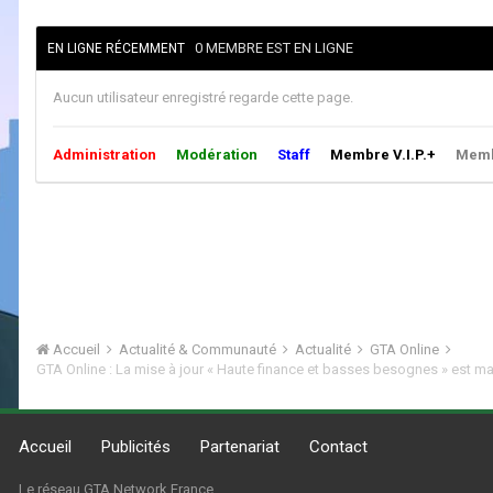
0 MEMBRE EST EN LIGNE
EN LIGNE RÉCEMMENT
Aucun utilisateur enregistré regarde cette page.
Administration
Modération
Staff
Membre V.I.P.+
Membr
Accueil
Actualité & Communauté
Actualité
GTA Online
Accueil
Publicités
Partenariat
Contact
Le réseau GTA Network France