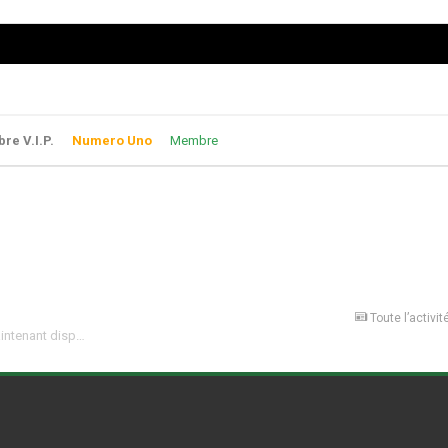
e V.I.P.
Numero Uno
Membre
Toute l’activit
GTA Online : La mise à jour « Haute finance et basses besognes » est maintenant disponible