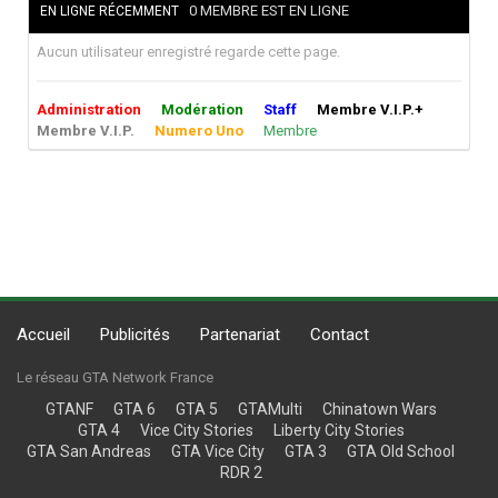
0 MEMBRE EST EN LIGNE
EN LIGNE RÉCEMMENT
Aucun utilisateur enregistré regarde cette page.
Administration
Modération
Staff
Membre V.I.P.+
Membre V.I.P.
Numero Uno
Membre
Accueil
Publicités
Partenariat
Contact
Le réseau GTA Network France
GTANF
GTA 6
GTA 5
GTAMulti
Chinatown Wars
GTA 4
Vice City Stories
Liberty City Stories
GTA San Andreas
GTA Vice City
GTA 3
GTA Old School
RDR 2