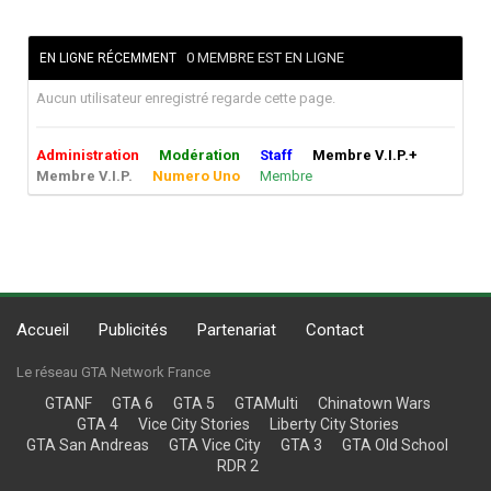
0 MEMBRE EST EN LIGNE
EN LIGNE RÉCEMMENT
Aucun utilisateur enregistré regarde cette page.
Administration
Modération
Staff
Membre V.I.P.+
Membre V.I.P.
Numero Uno
Membre
Accueil
Publicités
Partenariat
Contact
Le réseau GTA Network France
GTANF
GTA 6
GTA 5
GTAMulti
Chinatown Wars
GTA 4
Vice City Stories
Liberty City Stories
GTA San Andreas
GTA Vice City
GTA 3
GTA Old School
RDR 2