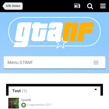
GTA Online
Menu GTANF
Toggle
navigati
Tout
(1)
Sprunk
3 septembre 2017