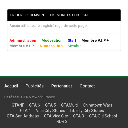
0 MEMBRE EST EN LIGNE
EN LIGNE RÉCEMMENT
Aucun utilisateur enregistré regarde cette page.
Administration
Modération
Staff
Membre V.I.P.+
Membre V.I.P.
Numero Uno
Membre
Accueil
Publicités
Partenariat
Contact
Le réseau GTA Network France
GTANF
GTA 6
GTA 5
GTAMulti
Chinatown Wars
GTA 4
Vice City Stories
Liberty City Stories
GTA San Andreas
GTA Vice City
GTA 3
GTA Old School
RDR 2