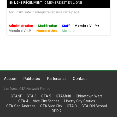
0 MEMBRE EST EN LIGNE
EN LIGNE RÉCEMMENT
Aucun utilisateur enregistré regarde cette page.
Administration
Modération
Staff
Membre V.I.P.+
Membre V.I.P.
Numero Uno
Membre
Accueil
Publicités
Partenariat
Contact
Le réseau GTA Network France
GTANF
GTA 6
GTA 5
GTAMulti
Chinatown Wars
GTA 4
Vice City Stories
Liberty City Stories
GTA San Andreas
GTA Vice City
GTA 3
GTA Old School
RDR 2